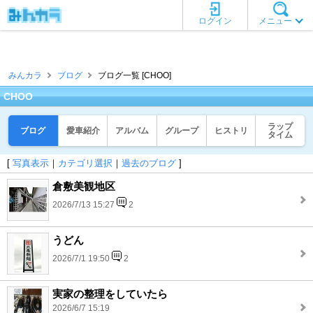
ログイン
メニュー
みんカラ
ブログ
ブログ一覧 [CHOO]
CHOO
ラップ
ブログ
愛車紹介
アルバム
グループ
ヒストリ
タイム
[
写真表示
｜
カテゴリ選択
｜
過去のブログ
]
倉敷美観地区
2026/7/13 15:27
2
うどん
2026/7/1 19:50
2
実家の整理をしていたら
2026/6/7 15:19