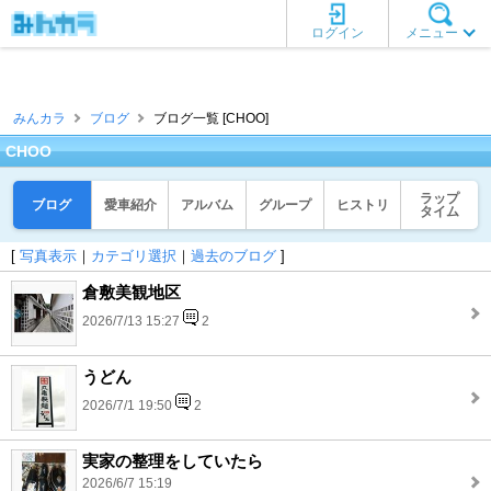
ログイン
メニュー
みんカラ
ブログ
ブログ一覧 [CHOO]
CHOO
ラップ
ブログ
愛車紹介
アルバム
グループ
ヒストリ
タイム
[
写真表示
｜
カテゴリ選択
｜
過去のブログ
]
倉敷美観地区
2026/7/13 15:27
2
うどん
2026/7/1 19:50
2
実家の整理をしていたら
2026/6/7 15:19