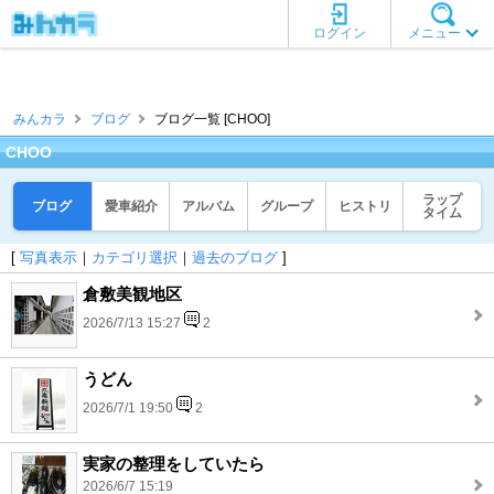
ログイン
メニュー
みんカラ
ブログ
ブログ一覧 [CHOO]
CHOO
ラップ
ブログ
愛車紹介
アルバム
グループ
ヒストリ
タイム
[
写真表示
｜
カテゴリ選択
｜
過去のブログ
]
倉敷美観地区
2026/7/13 15:27
2
うどん
2026/7/1 19:50
2
実家の整理をしていたら
2026/6/7 15:19