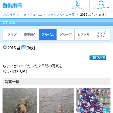
ログイン
メニュー
みんカラ
フォトアルバム
フォトアルバム一覧
2015 盆 [にすえる]
にすえる
ラップ
ブログ
愛車紹介
アルバム
グループ
ヒストリ
タイム
2015 盆
[9枚]
ちょいとハードだった２日間の写真を
ちょっぴりUP！
写真一覧