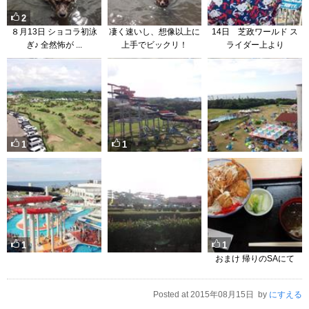
2
８月13日 ショコラ初泳
凄く速いし、想像以上に
14日 芝政ワールド ス
ぎ♪ 全然怖が ...
上手でビックリ！
ライダー上より
1
1
1
1
おまけ 帰りのSAにて
Posted at 2015年08月15日 by
にすえる