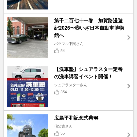
第千二百七十一巻 加賀路漫遊
紀2026〜⑤いざ日本自動車博物
館へ
バツマル下関さん
54
【洗車塾】シュアラスター定番
の洗車講習イベント開催！
シュアラスターさん
354
広島平和記念式典🕊️
伯父貴さん
55