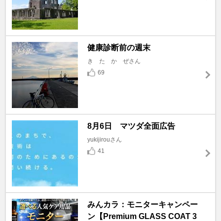
健康診断前の週末
き た か ぜさん
69
8月6日 マツダ全面広告
yukijirouさん
41
みんカラ：モニターキャンペー
ン【Premium GLASS COAT 3