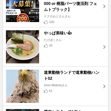
000 or 樹脂パーツ復活剤 フェ
ムトブラック】
ドクロおじさんさん
100
やっぱ美味い👍
たけぼこさん
45
道東動物ランドで道東動物ハン
ト02
Zono Motonaさん
61