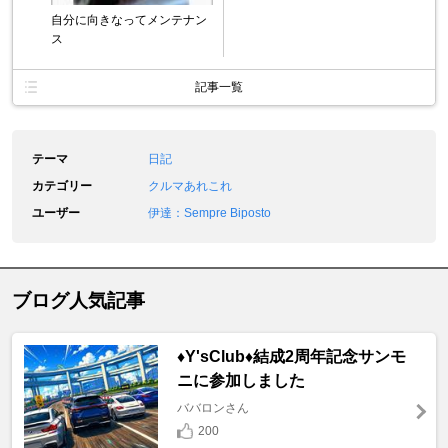
自分に向きなってメンテナン
ス
記事一覧
テーマ
日記
カテゴリー
クルマあれこれ
ユーザー
伊達：Sempre Biposto
ブログ人気記事
♦️Y'sClub♦️結成2周年記念サンモ
ニに参加しました
ババロンさん
200