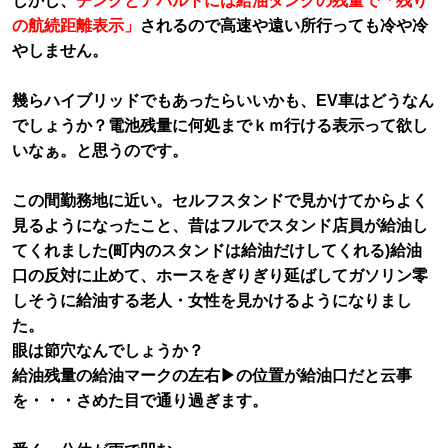
しかし、
チンクとアバルトには給油タンクの残量で「残り
の航続距離表示」
されるので高速や遠い所行っても冷や冷
やしません。
幾らハイブリッドでもあったらいいかも、EV車はどうなん
でしょうか？電池残量に何処までｋｍ行ける表示って欲し
いなぁ。と思うのです。
この間勤務地に近い。セルフスタンドで見かけてからよく
見るようになったこと、昔はフルでスタンド店員が給油し
てくれました(町内のスタンドは給油だけしてくれる)給油
口の反対に止めて、ホースをぎりぎり延ばしてガソリン零
しそうに給油する老人・女性を見かけるようになりまし
た。
眼は節穴なんでしょうか？
給油残量の給油マークの左右▶の位置が給油口だと云事
を・・・さめた目で通り過ぎます。