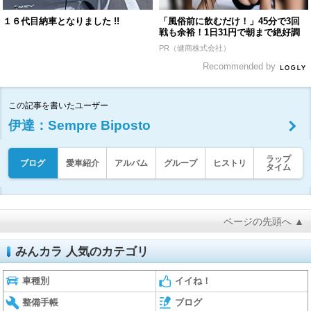
１６代目納車となりました !!
「風俗前に飲むだけ！」45分で3回
戦も余裕！1日31円で朝まで絶好調
PR（健商株式会社）
Recommended by
この記事を書いたユーザー
伊達：Sempre Biposto
ラップ
ブログ
愛車紹介
アルバム
グループ
ヒストリ
タイム
ページの先頭へ ▲
みんカラ 人気のカテゴリ
車種別
イイね！
整備手帳
ブログ