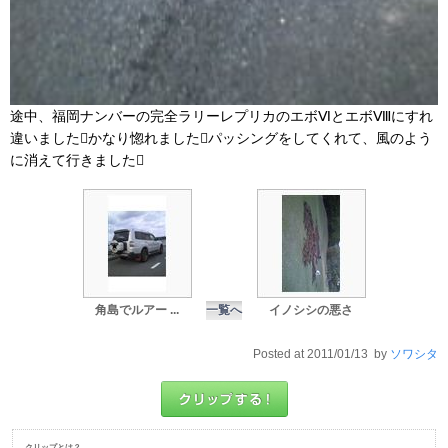
途中、福岡ナンバーの完全ラリーレプリカのエボⅥとエボⅧにすれ
違いましたかなり惚れましたパッシングをしてくれて、風のよう
に消えて行きました
角島でルアー ...
一覧へ
イノシシの悪さ
Posted at 2011/01/13 by
ソワシタ
クリップとは？