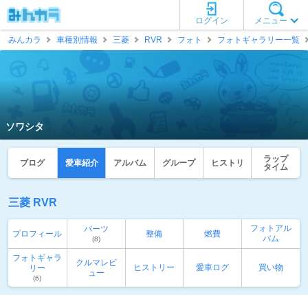
ログイン
メニュー
みんカラ
車種別情報
三菱
RVR
フォト
フォトギャラリー一覧
ソワシタ
ラップ
ブログ
愛車紹介
アルバム
グループ
ヒストリ
タイム
三菱 RVR
フォトアル
パーツ
プロフィール
整備
燃費
バム
(8)
フォトギャラ
クルマレビ
ヒストリー
愛車ログ
買い物
リー
ュー
(6)