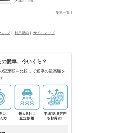
クGrandprix ...
[
愛車一覧
]
ヘルプ
｜
利用規約
｜
サイトマップ
たの愛車、今いくら？
の査定額を比較して愛車の最高額を
う！
カー