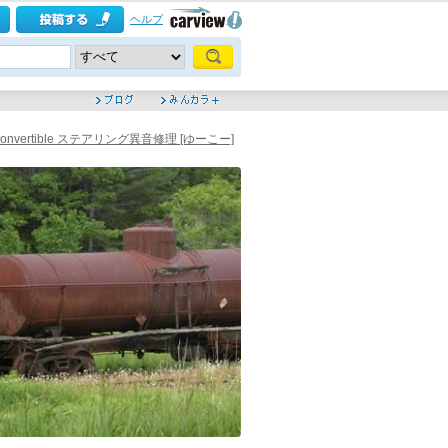
ヘルプ
 Convertible ステアリング異音修理 [ゆーこー]