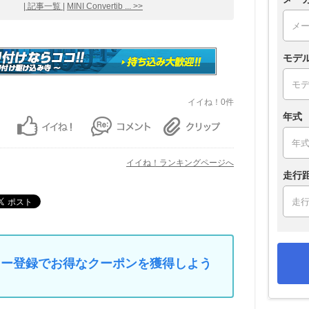
| 記事一覧 |
MINI Convertib ... >>
モデ
イイね！0件
年式
イイね！ランキングページへ
走行
マイカー登録でお得なクーポンを獲得しよう