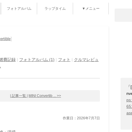
フォトアルバム
ラップタイム
▼メニュー
]
rtible
燃費記録
|
フォトアルバム (1)
|
フォト
|
クルマレビュ
ム
「
n
| 記事一覧 |
MINI Convertib ... >>
ps:
65
as
作業日：2026年7月7日