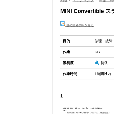
内装
ステアリング
調整・点
MINI Convertib
他の整備手帳を見る
目的
修理・故障
作業
DIY
難易度
初級
作業時間
1時間以内
1