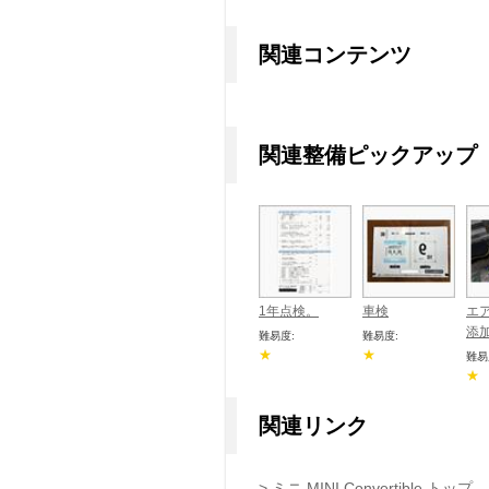
関連コンテンツ
関連整備ピックアップ
1年点検。
車検
エ
添
難易度:
難易度:
★
★
難易
★
関連リンク
> ミニ MINI Convertible トップ