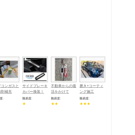
アコンガスと
サイドブレーキ
不動車からの復
磨き+コーティ
加剤補充
カバー換装！
活をかけて
ング施工
度:
難易度:
難易度:
難易度:
★
★★
★★★