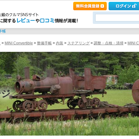
ニ
>
MINI Convertible
>
整備手帳
>
内装
>
ステアリング
>
調整・点検・清掃
>
MINI
ージ