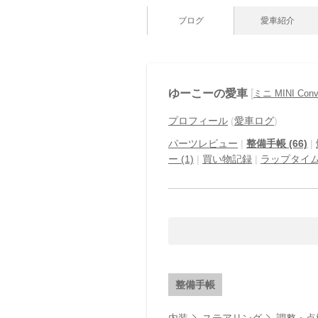
ブログ
愛車紹介
ゆーこーの愛車
[
ミニ MINI Conve
プロフィール
(
愛車ログ
)
パーツレビュー
|
整備手帳 (66)
|
ー (1)
|
買い物記録
|
ラップタイ
整備手帳