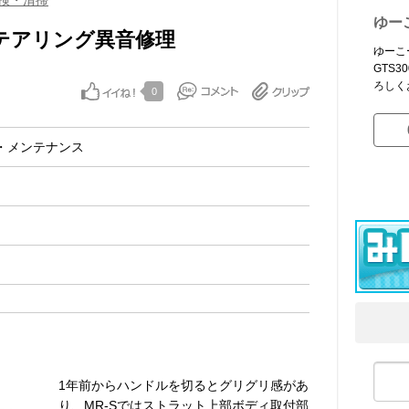
検・清掃
ゆー
le ステアリング異音修理
ゆーこ
GTS
ろしく
0
・メンテナンス
1年前からハンドルを切るとグリグリ感があ
り、MR-Sではストラット上部ボディ取付部