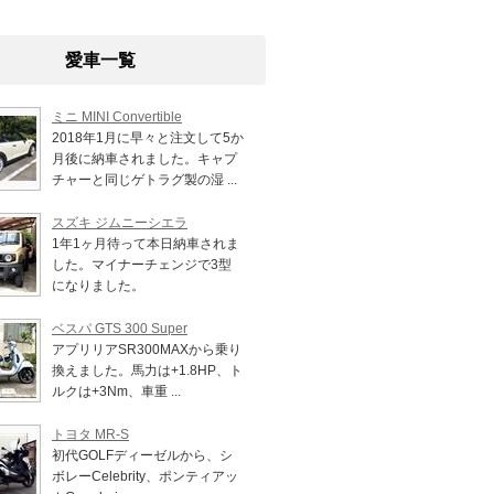
愛車一覧
ミニ MINI Convertible
2018年1月に早々と注文して5か
月後に納車されました。キャプ
チャーと同じゲトラグ製の湿 ...
スズキ ジムニーシエラ
1年1ヶ月待って本日納車されま
した。マイナーチェンジで3型
になりました。
ベスパ GTS 300 Super
アプリリアSR300MAXから乗り
換えました。馬力は+1.8HP、ト
ルクは+3Nm、車重 ...
トヨタ MR-S
初代GOLFディーゼルから、シ
ボレーCelebrity、ポンティアッ