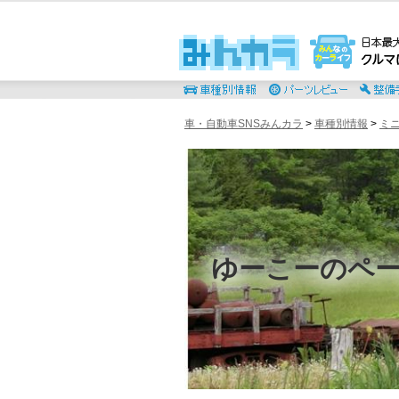
車・自動車SNSみんカラ
>
車種別情報
>
ミ
ゆーこーのペ