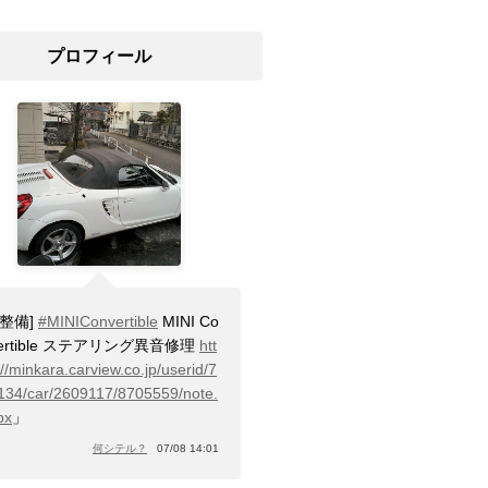
プロフィール
[整備]
#MINIConvertible
MINI Co
vertible ステアリング異音修理
htt
//minkara.carview.co.jp/userid/7
134/car/2609117/8705559/note.
px
」
何シテル？
07/08 14:01