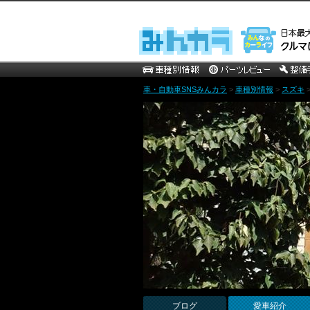
車・自動車SNSみんカラ
>
車種別情報
>
スズキ
ブログ
愛車紹介