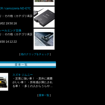
R / carrozzeria ND-ETC
リ：その他（カテゴリ未設
6/02 19:50:16
レールエンド交換
リ：その他（カテゴリ未設
3/30 14:12:22
[
他のクリップをチェック
]
愛車一覧
スズキ ジムニー
・災害に強い車！ ・意外に燃費
がいい車！ ・所有感が満たされ
る車！ ・多くの人からうらや ...
[
愛車一覧
]