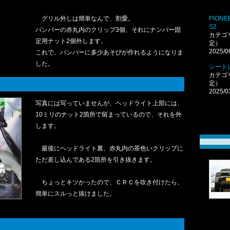
グリル外しは簡単なんで、割愛。
PIONEE
S2
バンパーの赤丸内のクリップ3個、それにナンバー固
カテゴ
定用ナット2個外します。
定）
2025/0
これで、バンパーに多少あそびが作れるようになりま
した。
シート
カテゴ
定）
2025/0
写真には写っていませんが、ヘッドライト上部には、
10ミリのナット2箇所で留まっているので、それを外
します。
最後にヘッドライト裏、赤丸内の茶色いクリップに
ただ差し込んである2箇所を引き抜きます。
ちょっとキツかったので、ＣＲＣを吹き付けたら、
簡単にスルっと抜けました。