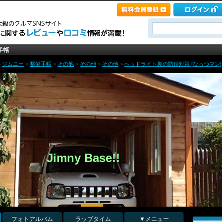
>
ジムニー
>
整備手帳
>
その他
>
その他
>
その他
>
ヘッドライト裏の防錆対策 [なっつマン]
Jimny Base!!
フォトアルバム
ラップタイム
▼メニュー