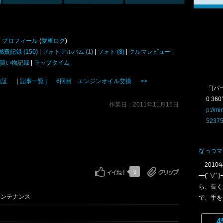
プロフィール
(
愛車ログ
)
燃費記録 (150)
|
フォトアルバム (1)
|
フォト (8)
|
クルマレビュー
|
買い物記録
|
ラップタイム
検証
| 記事一覧 |
6回目 エンジンオイル交換 >>
「[パ
0 36
作業日：2011年11月16日
p://mi
52375
なっつマ
2010
0
━(ﾟ∀
ら、長く
メンテナンス
で、手を..
4