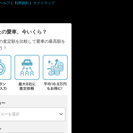
ヘルプ
｜
利用規約
｜
サイトマップ
たの愛車、今いくら？
の査定額を比較して愛車の最高額を
う！
カー
ル