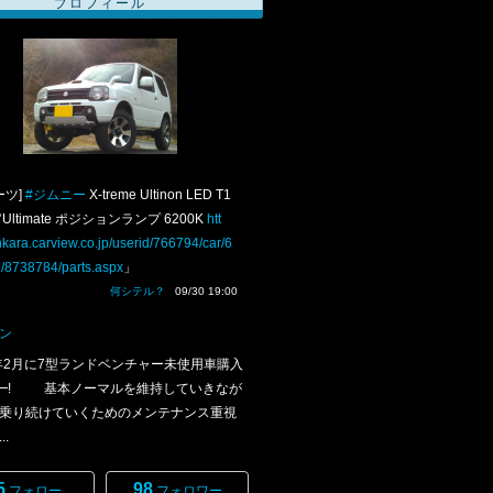
プロフィール
ーツ]
#ジムニー
X-treme Ultinon LED T1
0°Ultimate ポジションランプ 6200K
htt
nkara.carview.co.jp/userid/766794/car/6
/8738784/parts.aspx
」
何シテル？
09/30 19:00
ン
年2月に7型ランドベンチャー未使用車購入
ﾟ)━! 基本ノーマルを維持していきなが
乗り続けていくためのメンテナンス重視
.
5
98
フォロー
フォロワー