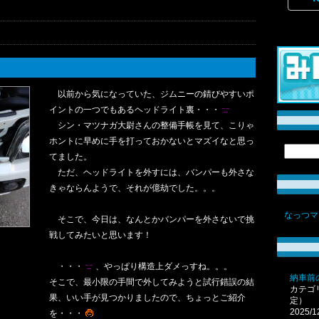
以前から気になっていた、ジムニーの錆びやすいポ
イントの一つでもあるヘッドライト裏・・・
シン・マツナガ大尉さんの整備手帳を見て、こりゃ
ホントに早めに手を打っておかないとマズイなと思っ
てました。
ただ、ヘッドライトを外すには、バンパーも外さな
きゃならんようで、それが億劫でした。。。
なっつマ
そこで、今日は、なんとかバンパーを外さないで挑
戦してみたいと思います！
・・・
、やっぱり構造上ダメっすね。。。
納車前
そこで、最小限の手間で外してみようと試行錯誤の結
カテゴ
果、いい手が見つかりましたので、ちょっとご紹介
定）
2025/1
を・・・