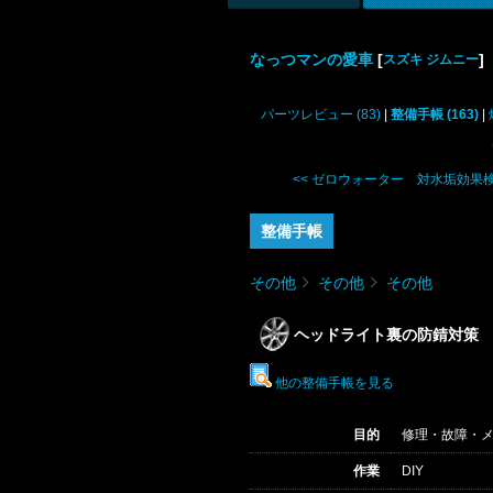
なっつマンの愛車
[
]
スズキ ジムニー
パーツレビュー (83)
|
整備手帳 (163)
|
<< ゼロウォーター 対水垢効果
整備手帳
その他
その他
その他
ヘッドライト裏の防錆対策
他の整備手帳を見る
目的
修理・故障・
作業
DIY