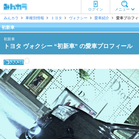
ログイン
メニュー
みんカラ
車種別情報
トヨタ
ヴォクシー
愛車紹介
愛車プロフィー
初新車
初新車
トヨタ ヴォクシー “初新車” の愛車プロフィール