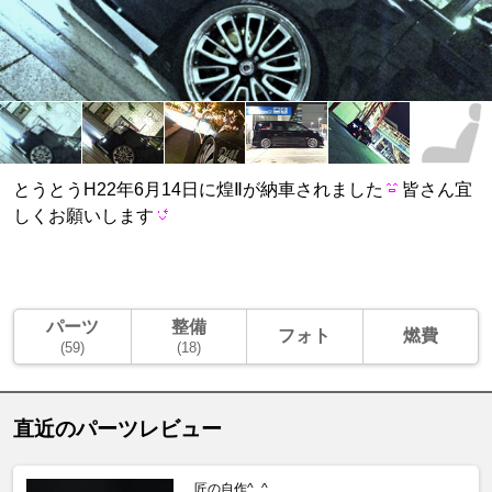
とうとうH22年6月14日に煌Ⅱが納車されました
皆さん宜
しくお願いします
パーツ
整備
フォト
燃費
(59)
(18)
直近のパーツレビュー
匠の自作^_^