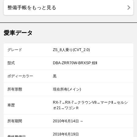
整備手帳をもっと見る
愛車データ
グレード
ZS_8人乗り(CVT_2.0)
型式
DBA-ZRR70W-BRXSP 煌Ⅱ
ボディーカラー
黒
所有形態
現在所有(メイン)
RX-7→RX-7→クラウンV8→マークⅡ→セルシ
車歴
オ21→ワゴンＲ
所有期間
2010年6月14日 ～
2018年6月19日