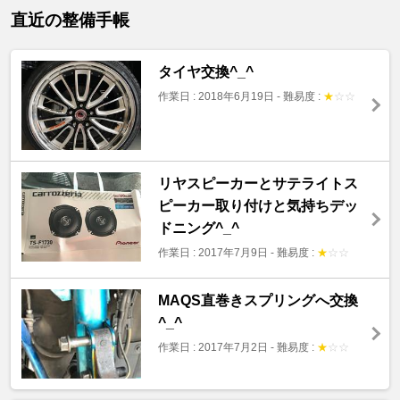
直近の整備手帳
タイヤ交換^_^
作業日 : 2018年6月19日
-
難易度 :
★
☆
☆
リヤスピーカーとサテライトス
ピーカー取り付けと気持ちデッ
ドニング^_^
作業日 : 2017年7月9日
-
難易度 :
★
☆
☆
MAQS直巻きスプリングへ交換
^_^
作業日 : 2017年7月2日
-
難易度 :
★
☆
☆