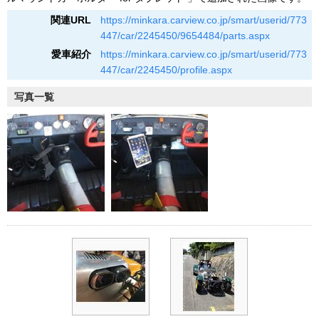
関連URL
https://minkara.carview.co.jp/smart/userid/773
447/car/2245450/9654484/parts.aspx
愛車紹介
https://minkara.carview.co.jp/smart/userid/773
447/car/2245450/profile.aspx
写真一覧