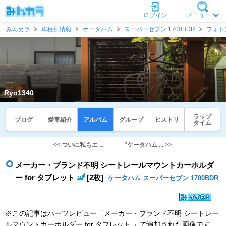
ログイン
メニュー
みんカラ
車種別情報
ケータハム
スーパーセブン 1700BDR
フォト
Ryo1340
ラップ
ブログ
愛車紹介
アルバム
グループ
ヒストリ
タイム
<< ついに私もエ ...
"ケータハム ... >>
メーカー・ブランド不明 シートレールマウントカーホルダ
ー for タブレット
[2枚]
ケータハム スーパーセブン 1700BDR
※この記事はパーツレビュー「メーカー・ブランド不明 シートレー
ルマウントカーホルダー for タブレット 」で追加された画像です。