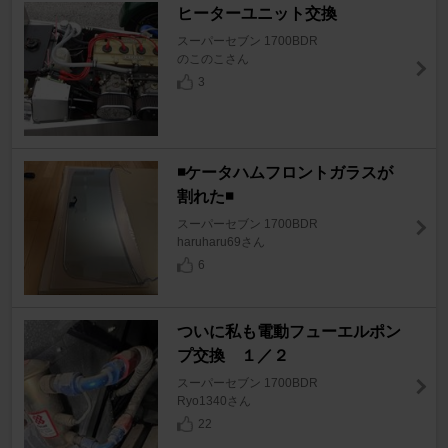
ヒーターユニット交換
スーパーセブン 1700BDR
のこのこさん
3
◾️ケータハムフロントガラスが
割れた◾️
スーパーセブン 1700BDR
haruharu69さん
6
ついに私も電動フューエルポン
プ交換 １／２
スーパーセブン 1700BDR
Ryo1340さん
22