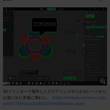
3Dプリンターで製作したステアリングボスがガレージから
公道に出た直後に壊れた。（
https://minkara.carview.co.jp/u
serid/773447/car/2245450/7940865/note.aspx
）