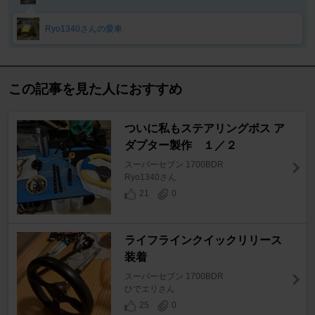
Ryo1340さんの愛車
この記事を見た人におすすめ
ついに私もステアリングボス ア
ダプター製作 １／２
スーパーセブン 1700BDR
Ryo1340さん
21
0
ライフラインクイックリリース
装着
スーパーセブン 1700BDR
ひでエリさん
25
0