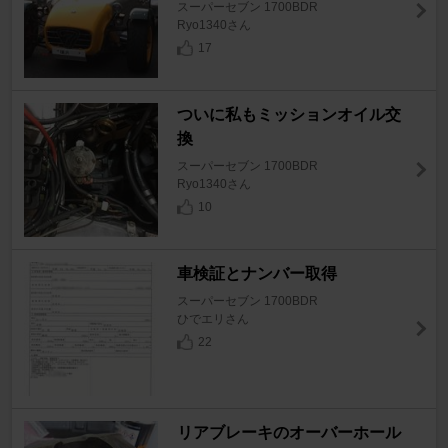
スーパーセブン 1700BDR
Ryo1340さん
17
ついに私もミッションオイル交
換
スーパーセブン 1700BDR
Ryo1340さん
10
車検証とナンバー取得
スーパーセブン 1700BDR
ひでエリさん
22
リアブレーキのオーバーホール