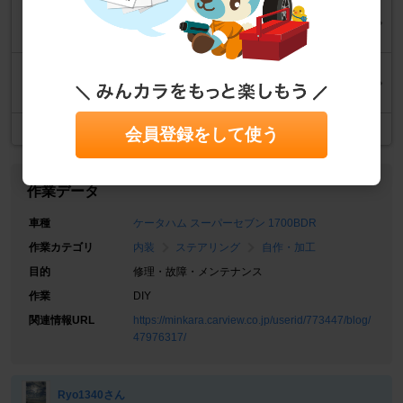
ついに私もセブンのシートリペア
2024年8月21日
ついに私も２回目のステアリング交換
2024年8月11日
記事一覧
会員登録をして使う
作業データ
車種
ケータハム スーパーセブン 1700BDR
作業カテゴリ
内装
ステアリング
自作・加工
目的
修理・故障・メンテナンス
作業
DIY
関連情報URL
https://minkara.carview.co.jp/userid/773447/blog/
47976317/
Ryo1340さん