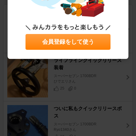
ついに私もステアリングドレス
アップ
スーパーセブン 1700BDR
Ryo1340さん
6
0
会員登録をして使う
ライフラインクイックリリース
装着
スーパーセブン 1700BDR
ひでエリさん
25
0
ついに私もクイックリリースボ
ス
スーパーセブン 1700BDR
Ryo1340さん