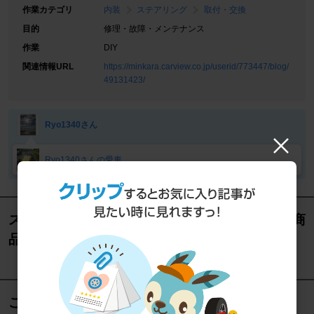
作業カテゴリ
内装
ステアリング
取付・交換
目的
修理・故障・メンテナンス
作業
DIY
関連情報URL
https://minkara.carview.co.jp/userid/773447/blog/
49131423/
Ryo1340さん
Ryo1340さんの愛車
スーパーセブン 1700BDR ステアリング の人気商
品
この記事を見た人におすすめ