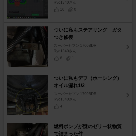
Ryo1340さん
16
0
ついに私もステアリング ガタ
つき修復
スーパーセブン 1700BDR
Ryo1340さん
8
1
ついに私もデフ（ホーシング）
オイル漏れ1/2
スーパーセブン 1700BDR
Ryo1340さん
4
燃料ポンプが謎のゼリー状物質
で詰まった件