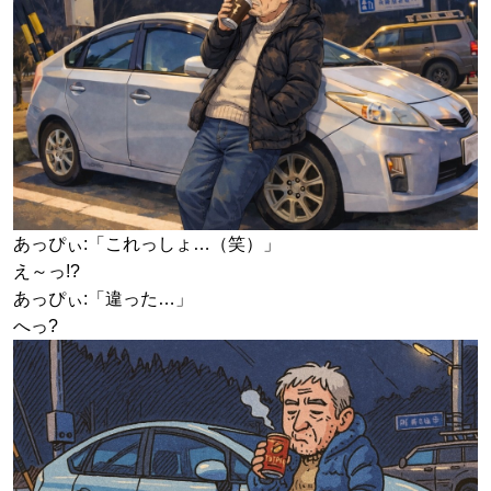
あっぴぃ:「これっしょ…（笑）」
え～っ!?
あっぴぃ:「違った…」
へっ?