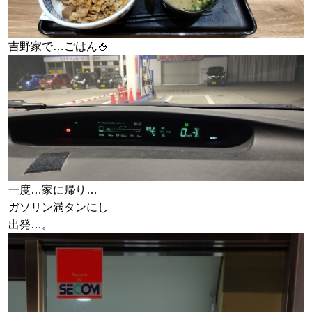
吉野家で…ごはん🍚
一度…家に帰り…
ガソリン満タンにし
出発…。