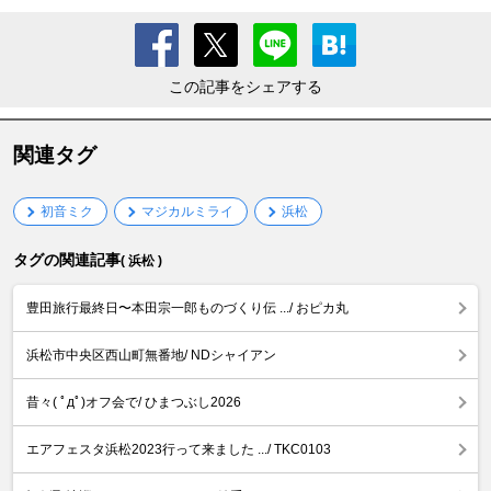
この記事をシェアする
関連タグ
初音ミク
マジカルミライ
浜松
タグの関連記事
( 浜松 )
豊田旅行最終日〜本田宗一郎ものづくり伝 .../ おピカ丸
浜松市中央区西山町無番地/ NDシャイアン
昔々( ﾟдﾟ)オフ会で/ ひまつぶし2026
エアフェスタ浜松2023行って来ました .../ TKC0103