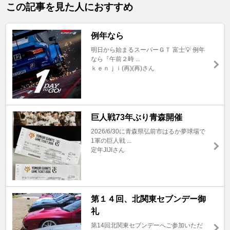
この記事を見た人におすすめ
例年なら
明日から始まるスーパーＧＴ 富士💡 例年
なら『午前２時 ...
ｋｅｎｊｉ(再)(再)さん
巨人戦73年ぶり青森開催
2026/6/30に青森県弘前市はるか夢球場で
1軍の巨人戦 ...
定年JIJIさん
第１４回、北関東セブンデー御
礼
第14回北関東セブンデーへご参加いただ