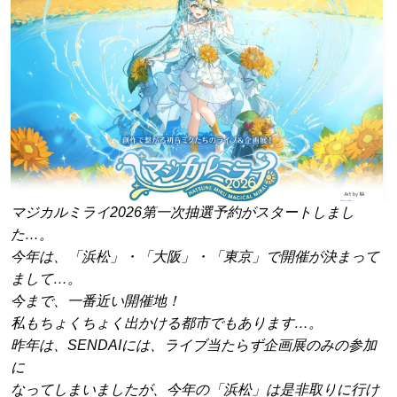
マジカルミライ2026第一次抽選予約がスタートしまし
た…。
今年は、「浜松」・「大阪」・「東京」で開催が決まって
まして…。
今まで、一番近い開催地！
私もちょくちょく出かける都市でもあります…。
昨年は、SENDAIには、ライブ当たらず企画展のみの参加
に
なってしまいましたが、今年の「浜松」は是非取りに行け