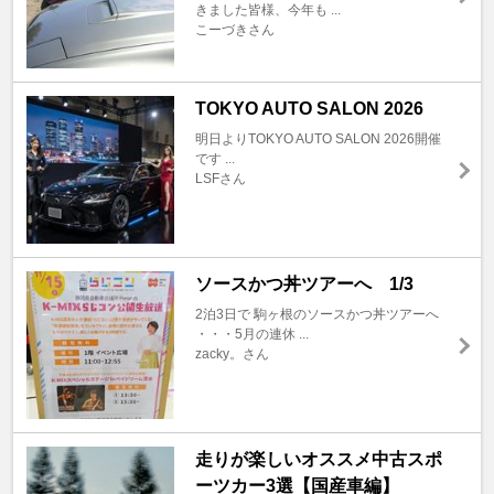
きました皆様、今年も ...
こーづきさん
TOKYO AUTO SALON 2026
明日よりTOKYO AUTO SALON 2026開催
です ...
LSFさん
ソースかつ丼ツアーへ 1/3
2泊3日で 駒ヶ根のソースかつ丼ツアーへ
・・・5月の連休 ...
zacky。さん
走りが楽しいオススメ中古スポ
ーツカー3選【国産車編】