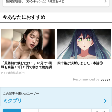
恒例聖地巡り（ゆるキャン△）/ 鈍重おやじ
今あなたにおすすめ
「風俗前に飲むだけ！」45分で3回
四十路が決断しました・本論①
戦も余裕！1日31円で朝まで絶好調
PR（健商株式会社）
Recommended by
この記事を書いたユーザー
ミクプリ