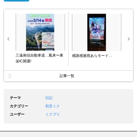
三遠南信自動車道…鳳来〜東
感謝感激雨あらモード…
栄IC開通!
記事一覧
テーマ
日記
カテゴリー
初音ミク
ユーザー
ミクプリ