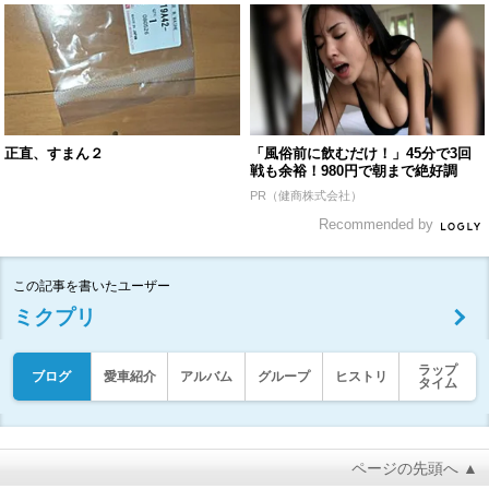
正直、すまん２
「風俗前に飲むだけ！」45分で3回
戦も余裕！980円で朝まで絶好調
PR（健商株式会社）
Recommended by
この記事を書いたユーザー
ミクプリ
ラップ
ブログ
愛車紹介
アルバム
グループ
ヒストリ
タイム
ページの先頭へ ▲