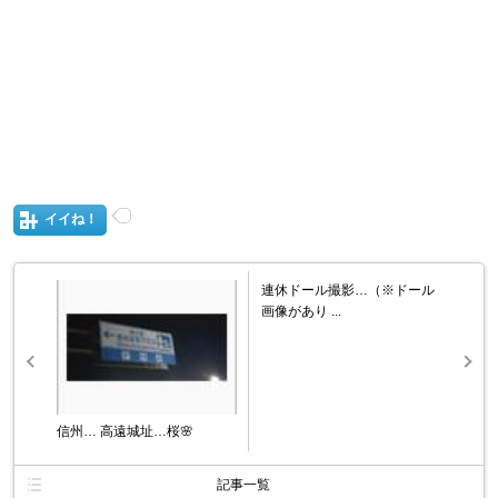
イイね！
連休ドール撮影…（※ドール
画像があり ...
信州… 高遠城址…桜🌸
記事一覧