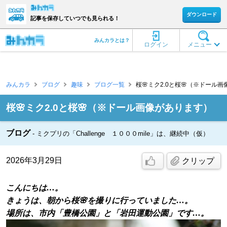
ダウンロード
記事を保存していつでも見られる！
みんカラとは？
ログイン
メニュー
みんカラ
ブログ
趣味
ブログ一覧
桜🌸ミク2.0と桜🌸（※ドール画
桜🌸ミク2.0と桜🌸（※ドール画像があります）
ブログ
ミクプリの「Challenge １０００mile」は、継続中（仮）
2026年3月29日
クリップ
こんにちは…。
きょうは、朝から桜🌸を撮りに行っていました…。
場所は、市内「豊橋公園」と「岩田運動公園」です…。