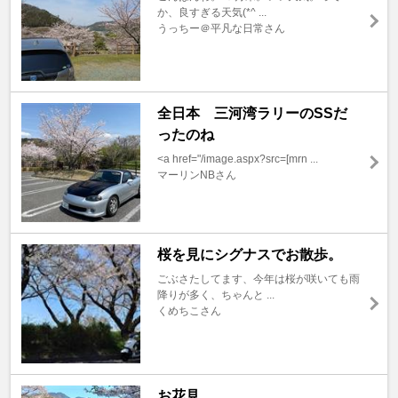
か、良すぎる天気(*^ ...
うっちー＠平凡な日常さん
全日本 三河湾ラリーのSSだ
ったのね
<a href="/image.aspx?src=[mrn ...
マーリンNBさん
桜を見にシグナスでお散歩。
ごぶさたしてます、今年は桜が咲いても雨
降りが多く、ちゃんと ...
くめちこさん
お花見