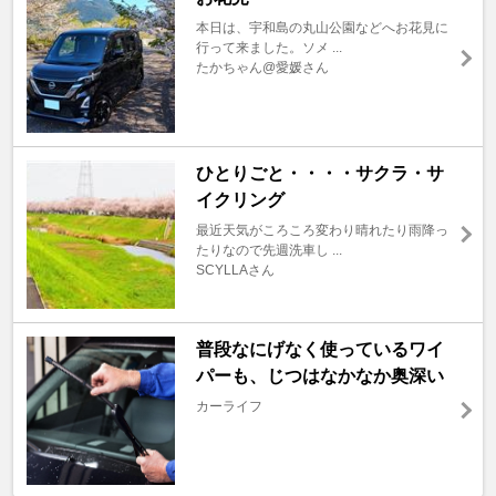
本日は、宇和島の丸山公園などへお花見に
行って来ました。ソメ ...
たかちゃん@愛媛さん
ひとりごと・・・・サクラ・サ
イクリング
最近天気がころころ変わり晴れたり雨降っ
たりなので先週洗車し ...
SCYLLAさん
普段なにげなく使っているワイ
パーも、じつはなかなか奥深い
カーライフ