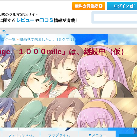
ブログ一覧
>
映画見て来ました…。 [ミクプリ]
enge １０００mile」は、継続中（仮）
フォトアルバム
ラップタイム
▼メニュー