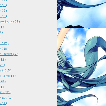
( 8 )
( 9 )
( 2 )
ーネット ( 13 )
1 )
2 )
)
( 12 )
( 18 )
ー探知機 ( 2 )
12 )
26 )
 ( 15 )
J-talk ( 1 )
28 )
1 )
 ( 31 )
ス ( 1 )
( 1 )