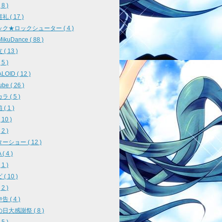
8 )
 ( 17 )
ク★ロックシューター ( 4 )
ikuDance ( 88 )
( 13 )
5 )
OID ( 12 )
be ( 26 )
 ( 5 )
( 1 )
10 )
2 )
ーショー ( 12 )
( 4 )
1 )
( 10 )
2 )
 ( 4 )
日大感謝祭 ( 8 )