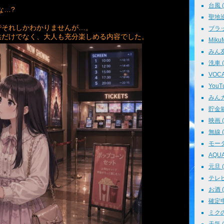
台風 ( 
な…?
聖地巡礼
でそれしかわかりませんが…。
ブラッ
供だけでなく、大人も充分楽しめる内容でした。
MikuM
みん友 
洗車 ( 
VOCAL
YouTu
みんカラ
貯金箱 
映画 ( 
無線 ( 
モータ
AQUA 
元旦 ( 
テレビ 
お酒 ( 
確定申告
ミクの