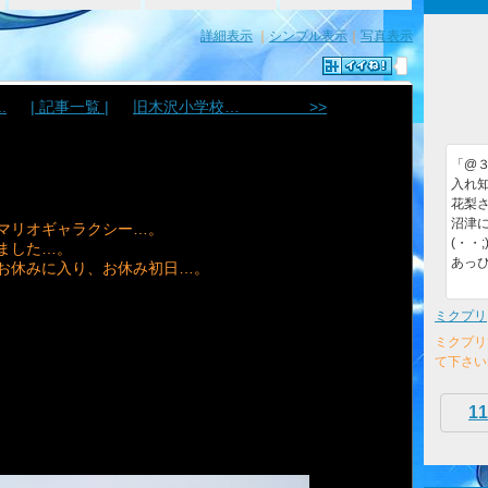
詳細表示
｜
シンプル表示
｜
写真表示
.
| 記事一覧 |
旧木沢小学校… >>
「@３９
入れ知
花梨さ
沼津
マリオギャラクシー…。
(・・;
ました…。
あっぴ
お休みに入り、お休み初日…。
ミクプリ
ミクプリ
て下さい
11