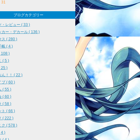
31
ブログカテゴリー
・レビュー ( 33 )
カー・デカール ( 136 )
 ( 280 )
 ( 4 )
108 )
( 5 )
25 )
ん！！ ( 22 )
 ( 60 )
( 55 )
( 60 )
( 58 )
 ( 66 )
( 222 )
 ( 578 )
4 )
( 4 )