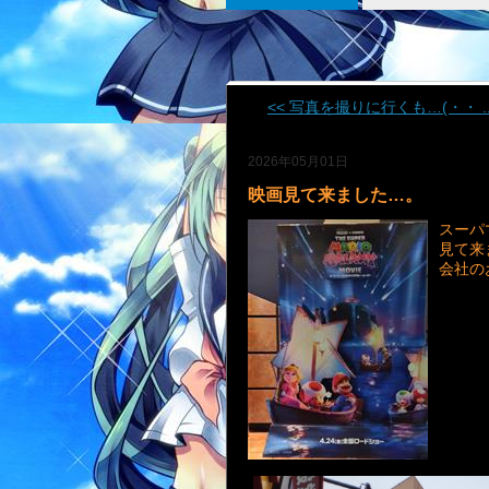
<< 写真を撮りに行くも…(・・ ..
2026年05月01日
映画見て来ました…。
スーパ
見て来
会社の