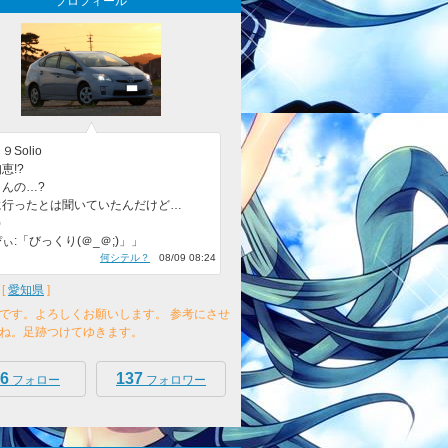
プロフィール
Solio
恵!?
んの…?
に行ったとは聞いていたんだけど…
)
ぃ:「びっくり(＠_＠;)」」
何シテル？
08/09 08:24
[
愛知県
]
です。よろしくお願いします。 参考にさせ
ね。足跡つけてゆきます。
6
137
フォロー
フォロワー