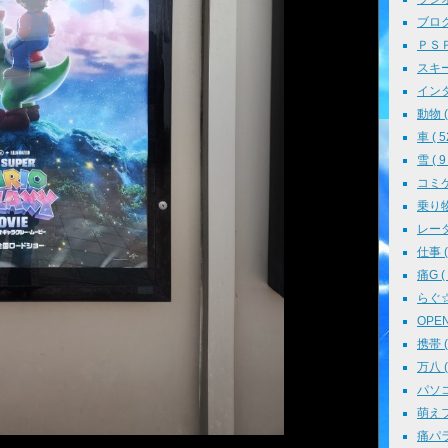
ブログ 
ＰＳＰ 
スキー 
インタ
動物 ( 
車 ( 5
雪 ( 9 
コミケ 
乗り物 
レーダ
仕事 ( 
痛G ( 
らぐ☆ミ
OPEN 
携帯 ( 
万八 ( 
パソコン
萌えフェ
痛パラ 