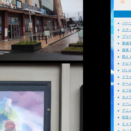
30
パーツ
ステッ
プリウス
整備手帳
痛車 ( 
萌えミ 
ナビ ( 
けいお
ドライブ
ゲーム 
オフ会 
カメラ 
イベント
アニメ 
初音ミク
ＥＶ ( 
ラジオ 