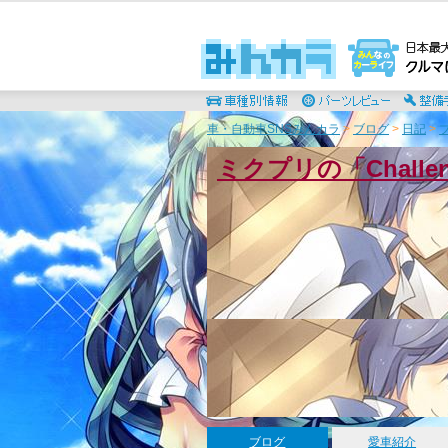
車・自動車SNSみんカラ
>
ブログ
>
日記
>
ミクプリの「Chall
ブログ
愛車紹介