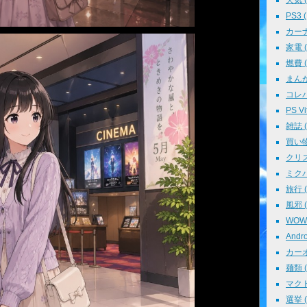
天気 ( 
PS3 (
カーナビ
家電 ( 
燃費 ( 
まんが 
コレパ→
PS Vit
雑誌 ( 
買い物 
クリスマ
ミクパ 
旅行 ( 
風邪 ( 
WOWO
Andro
カーオ
麺類 ( 
マクド
選挙 ( 