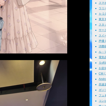
スマホ 
ラリー 
ｂ-1グ
東京モ
スタッ
サークル
スイーツ
声優 ( 
消費税 
ル・マン
電気自動
ＳoftＢ
お盆休み
CM ( 
Andr
高速道路
ガソリン
フュギュ
コンピ