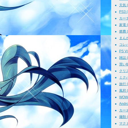
天気 ( 
PS3 (
カーナビ
家電 ( 
燃費 ( 
まんが 
コレパ→
PS Vit
雑誌 ( 
買い物 
クリスマ
ミクパ 
旅行 ( 
風邪 ( 
WOWO
Andro
カーオ
麺類 ( 
マクド