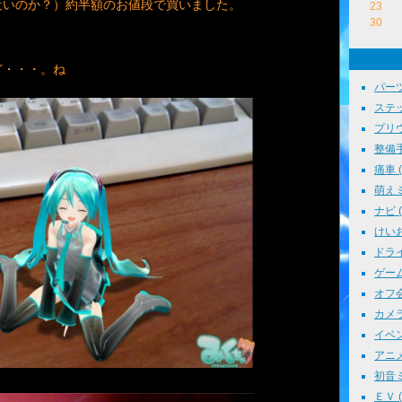
近いのか？）約半額のお値段で買いました。
23
30
ど・・・。ね
パーツ
ステッ
プリウス
整備手帳
痛車 ( 
萌えミ 
ナビ ( 
けいお
ドライブ
ゲーム 
オフ会 
カメラ 
イベント
アニメ 
初音ミク
ＥＶ ( 