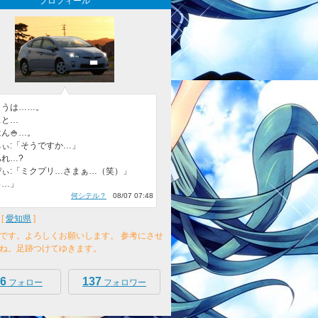
プロフィール
ょうは……。
…と…
ん🍚…。
ぃ:「そうですか…」
れ…?
ぴぃ:「ミクプリ…さまぁ…（笑）」
っ…」
何シテル？
08/07 07:48
[
愛知県
]
です。よろしくお願いします。 参考にさせ
ね。足跡つけてゆきます。
6
137
フォロー
フォロワー