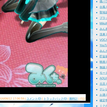
痛パラ 
台風 ( 
聖地巡礼
ブラッ
MikuM
みん友 
洗車 ( 
VOCAL
YouTu
みんカラ
貯金箱 
映画 ( 
無線 ( 
モータ
AQUA 
元旦 ( 
テレビ 
お酒 ( 
016/08/12 17:06:59 |
コメント(0)
|
トラックバック(0)
|
腕時計
| 日記
確定申告
ミクの