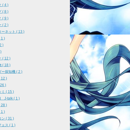
( 4 )
( 8 )
( 9 )
( 2 )
ーネット ( 13 )
1 )
2 )
)
( 12 )
( 18 )
ー探知機 ( 2 )
12 )
26 )
 ( 15 )
J-talk ( 1 )
28 )
1 )
 ( 31 )
ス ( 1 )