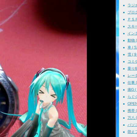
ラジオ 
ブログ 
ＰＳＰ 
スキー 
インタ
動物 ( 
車 ( 5
雪 ( 9 
コミケ 
乗り物 
レーダ
仕事 ( 
痛G ( 
らぐ☆ミ
OPEN 
携帯 ( 
万八 ( 
パソコン
萌えフェ