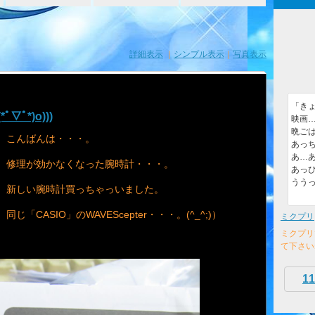
詳細表示
｜
シンプル表示
｜
写真表示
「き
ﾟ*)o)))
映画
晩ごは
こんばんは・・・。
あっち
あ…あ
修理が効かなくなった腕時計・・・。
あっ
うう
新しい腕時計買っちゃっいました。
同じ「CASIO」のWAVEScepter・・・。(^_^;)）
ミクプリ
ミクプリ
て下さい
11