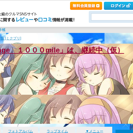
覧 [ミクプリ]
enge １０００mile」は、継続中（仮）
フォトアルバム
ラップタイム
▼メニュー