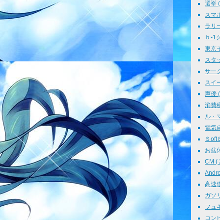
選挙 ( 
スマホ 
ラリー 
ｂ-1グ
東京モ
スタッ
サークル
スイーツ
声優 ( 
消費税 
ル・マン
電気自動
ＳoftＢ
お盆休み
CM ( 
Andr
高速道路
ガソリン
フュギュ
コンピ