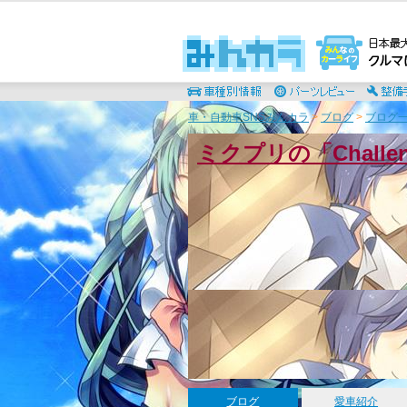
車・自動車SNSみんカラ
>
ブログ
>
ブログ一
ミクプリの「Chall
ブログ
愛車紹介