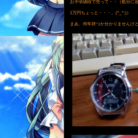
お手頃値段で売って・・（処分に
1万円ちょっと・・・。(^_^;)）
まあ、何年持つか分かりませんけ