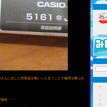
屋さんに出した所部品が無いっと言うことで修理を断られ
日
2
で物色・・・
9
16