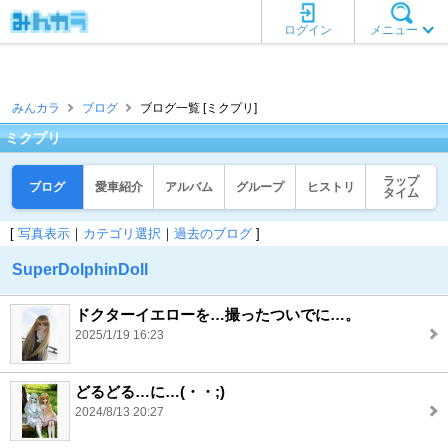
ログイン
メニュー
みんカラ
ブログ
ブログ一覧 [ミクプリ]
ミクプリ
ラップ
ブログ
愛車紹介
アルバム
グループ
ヒストリ
タイム
[
写真表示
｜
カテゴリ選択
｜
過去のブログ
]
SuperDolphinDoll
ドクターイエローを…撮ったついでに…。
2025/1/19 16:23
どるどる…に…(・・;)
2024/8/13 20:27