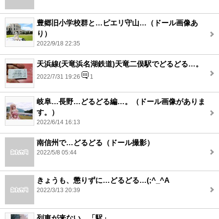
豊郷旧小学校群と…ピエリ守山…（ドール画像あ
り）
2022/9/18 22:35
天浜線(天竜浜名湖鉄道)天竜二俣駅でどるどる…。
2022/7/31 19:26
1
岐阜…長野…どるどる編…。（ドール画像がありま
す。）
2022/6/14 16:13
南信州で…どるどる（ドール撮影）
2022/5/8 05:44
きょうも、懲りずに…どるどる…(;^_^A
2022/3/13 20:39
列車が来ない…「駅」