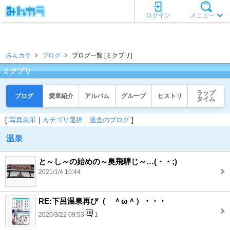
ログイン
メニュー
みんカラ
ブログ
ブログ一覧 [ミクプリ]
ミクプリ
ラップ
ブログ
愛車紹介
アルバム
グループ
ヒストリ
タイム
[
写真表示
｜
カテゴリ選択
｜
過去のブログ
]
温泉
と～し～の始めの～奥飛騨じ～…(・・;)
2021/1/4 10:44
RE:下呂温泉再び（ ＾ω＾）・・・
2020/3/22 09:53
1