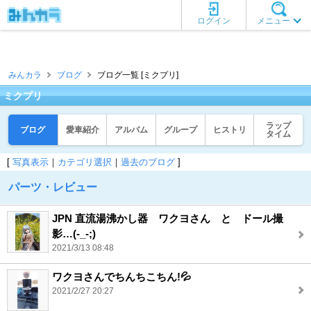
ログイン
メニュー
みんカラ
ブログ
ブログ一覧 [ミクプリ]
ミクプリ
ラップ
ブログ
愛車紹介
アルバム
グループ
ヒストリ
タイム
[
写真表示
｜
カテゴリ選択
｜
過去のブログ
]
パーツ・レビュー
JPN 直流湯沸かし器 ワクヨさん と ドール撮
影…(-_-;)
2021/3/13 08:48
ワクヨさんでちんちこちん!💦
2021/2/27 20:27