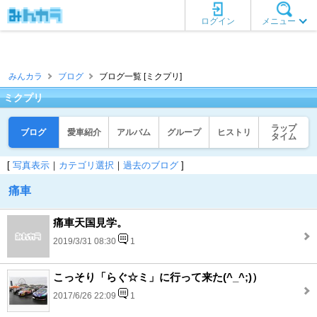
ログイン
メニュー
みんカラ
ブログ
ブログ一覧 [ミクプリ]
ミクプリ
ラップ
ブログ
愛車紹介
アルバム
グループ
ヒストリ
タイム
[
写真表示
｜
カテゴリ選択
｜
過去のブログ
]
痛車
痛車天国見学。
2019/3/31 08:30
1
こっそり「らぐ☆ミ」に行って来た(^_^;)）
2017/6/26 22:09
1