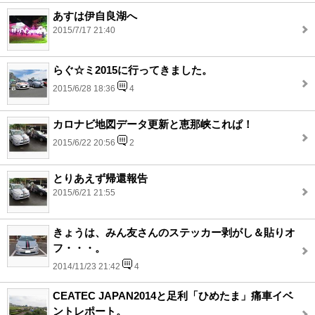
あすは伊自良湖へ
2015/7/17 21:40
らぐ☆ミ2015に行ってきました。
2015/6/28 18:36
4
カロナビ地図データ更新と恵那峡これぱ！
2015/6/22 20:56
2
とりあえず帰還報告
2015/6/21 21:55
きょうは、みん友さんのステッカー剥がし＆貼りオ
フ・・・。
2014/11/23 21:42
4
CEATEC JAPAN2014と足利「ひめたま」痛車イベ
ントレポート。