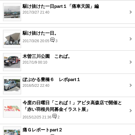
駆け抜けた一日part１「痛車天国」編
2017/3/27 21:40
駆け抜けた一日。
2017/3/26 20:05
3
木曽三川公園 これぱ。
2017/1/9 00:10
ぽぷかる豊橋６ レポpart１
2016/5/22 22:40
今度の日曜日「これぱ！」アピタ高森店で開催と
「赤い羽根共同募金イラスト展」
2015/12/25 21:36
2
痛Ｇレポートpart２