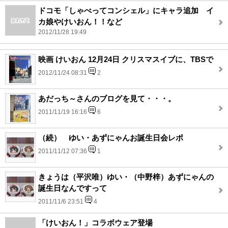
ドコモ「しゃべってコンシェル」にキャラ追加 イ
カ娘やけいおん！！など
2012/11/28 19:49
映画 けいおん 12月24日 クリスマスイブに、TBSで
2012/11/24 08:31
2
あだっち～さんのブログを見て・・・。
2011/11/19 16:16
6
（続） ゆい・あずにゃんお誕生日会レポ
2011/11/12 07:36
1
きょうは（平沢唯）ゆい・（中野梓）あずにゃんの
誕生日なんですって
2011/11/6 23:51
4
「けいおん！」コラボウェア登場