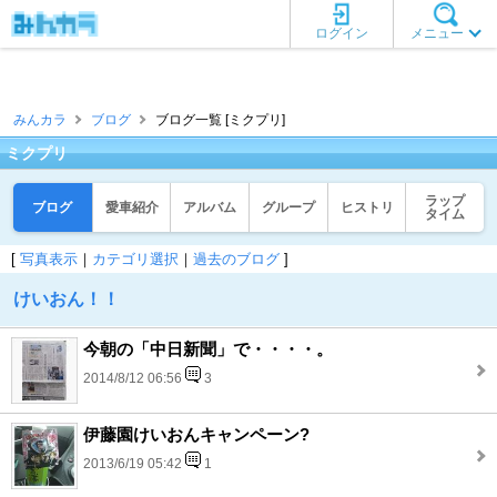
ログイン
メニュー
みんカラ
ブログ
ブログ一覧 [ミクプリ]
ミクプリ
ラップ
ブログ
愛車紹介
アルバム
グループ
ヒストリ
タイム
[
写真表示
｜
カテゴリ選択
｜
過去のブログ
]
けいおん！！
今朝の「中日新聞」で・・・・。
2014/8/12 06:56
3
伊藤園けいおんキャンペーン?
2013/6/19 05:42
1