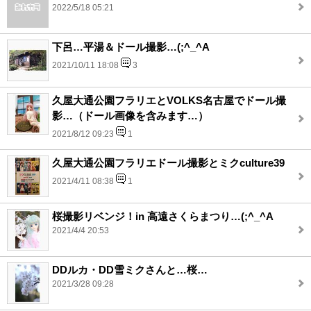
2022/5/18 05:21
下呂…平湯＆ドール撮影…(;^_^A
2021/10/11 18:08
3
久屋大通公園フラリエとVOLKS名古屋でドール撮
影…（ドール画像を含みます…）
2021/8/12 09:23
1
久屋大通公園フラリエドール撮影とミクculture39
2021/4/11 08:38
1
桜撮影リベンジ！in 高遠さくらまつり…(;^_^A
2021/4/4 20:53
DDルカ・DD雪ミクさんと…桜…
2021/3/28 09:28