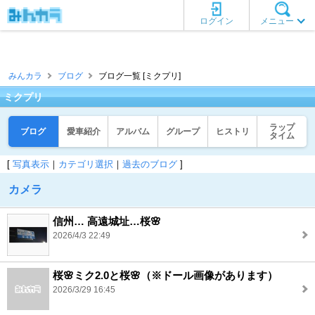
ログイン
メニュー
みんカラ
ブログ
ブログ一覧 [ミクプリ]
ミクプリ
ラップ
ブログ
愛車紹介
アルバム
グループ
ヒストリ
タイム
[
写真表示
｜
カテゴリ選択
｜
過去のブログ
]
カメラ
信州… 高遠城址…桜🌸
2026/4/3 22:49
桜🌸ミク2.0と桜🌸（※ドール画像があります）
2026/3/29 16:45