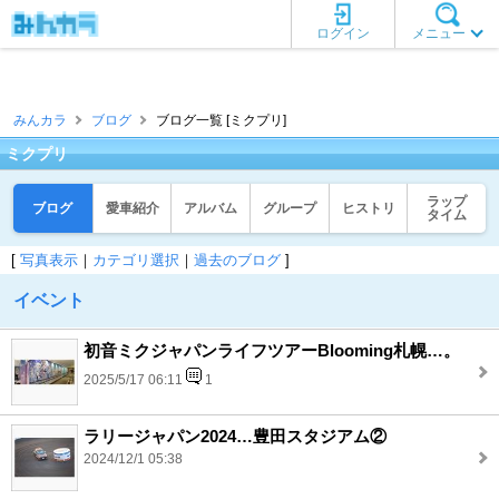
ログイン
メニュー
みんカラ
ブログ
ブログ一覧 [ミクプリ]
ミクプリ
ラップ
ブログ
愛車紹介
アルバム
グループ
ヒストリ
タイム
[
写真表示
｜
カテゴリ選択
｜
過去のブログ
]
イベント
初音ミクジャパンライフツアーBlooming札幌…。
2025/5/17 06:11
1
ラリージャパン2024…豊田スタジアム②
2024/12/1 05:38