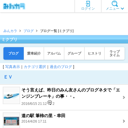
ログイン
メニュー
みんカラ
ブログ
ブログ一覧 [ミクプリ]
ミクプリ
ラップ
ブログ
愛車紹介
アルバム
グループ
ヒストリ
タイム
[
写真表示
｜
カテゴリ選択
｜
過去のブログ
]
ＥＶ
そう言えば、昨日のみん友さんのブログネタで「エ
ンジンブレーキ」の事・・。
2016/6/15 21:12
2
道の駅 筆柿の里・幸田
2014/4/26 17:11