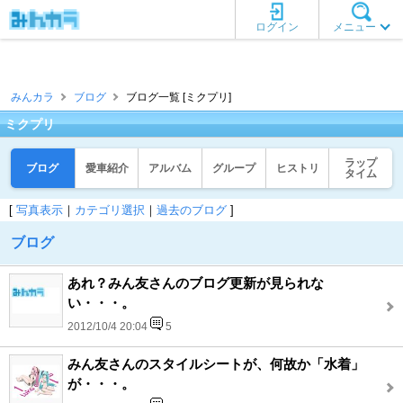
ログイン
メニュー
みんカラ
ブログ
ブログ一覧 [ミクプリ]
ミクプリ
ラップ
ブログ
愛車紹介
アルバム
グループ
ヒストリ
タイム
[
写真表示
｜
カテゴリ選択
｜
過去のブログ
]
ブログ
あれ？みん友さんのブログ更新が見られな
い・・・。
2012/10/4 20:04
5
みん友さんのスタイルシートが、何故か「水着」
が・・・。