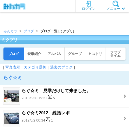
ログイン
メニュー
みんカラ
ブログ
ブログ一覧 [ミクプリ]
ミクプリ
ラップ
ブログ
愛車紹介
アルバム
グループ
ヒストリ
タイム
[
写真表示
｜
カテゴリ選択
｜
過去のブログ
]
らぐ☆ミ
らぐ☆ミ 見学だけして来ました。
2013/6/30 19:21
5
らぐ☆ミ2012 総括レポ
2012/6/2 00:34
1