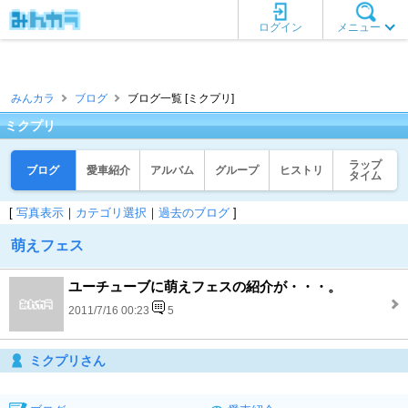
ログイン
メニュー
みんカラ
ブログ
ブログ一覧 [ミクプリ]
ミクプリ
ラップ
ブログ
愛車紹介
アルバム
グループ
ヒストリ
タイム
[
写真表示
｜
カテゴリ選択
｜
過去のブログ
]
萌えフェス
ユーチューブに萌えフェスの紹介が・・・。
2011/7/16 00:23
5
ミクプリさん