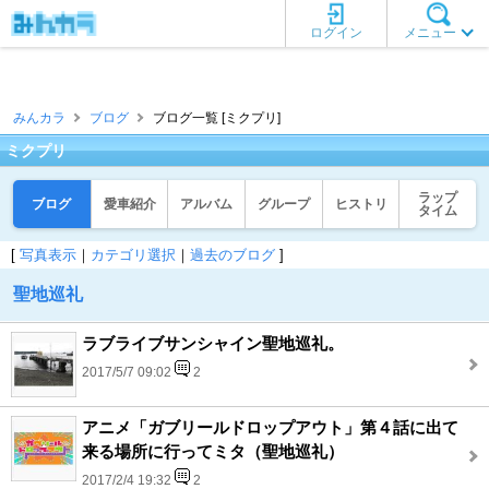
ログイン
メニュー
みんカラ
ブログ
ブログ一覧 [ミクプリ]
ミクプリ
ラップ
ブログ
愛車紹介
アルバム
グループ
ヒストリ
タイム
[
写真表示
｜
カテゴリ選択
｜
過去のブログ
]
聖地巡礼
ラブライブサンシャイン聖地巡礼。
2017/5/7 09:02
2
アニメ「ガブリールドロップアウト」第４話に出て
来る場所に行ってミタ（聖地巡礼）
2017/2/4 19:32
2