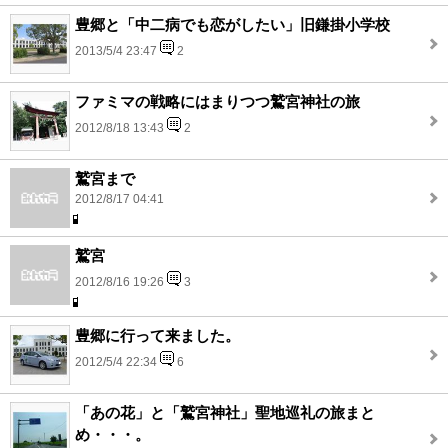
豊郷と「中二病でも恋がしたい」旧鎌掛小学校
2013/5/4 23:47
2
ファミマの戦略にはまりつつ鷲宮神社の旅
2012/8/18 13:43
2
鷲宮まで
2012/8/17 04:41
鷲宮
2012/8/16 19:26
3
豊郷に行って来ました。
2012/5/4 22:34
6
「あの花」と「鷲宮神社」聖地巡礼の旅まと
め・・・。