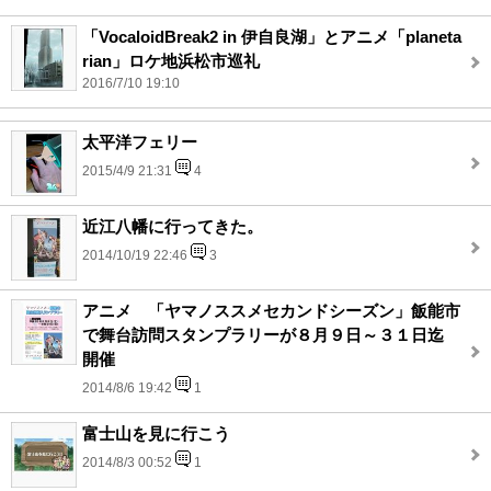
「VocaloidBreak2 in 伊自良湖」とアニメ「planeta
rian」ロケ地浜松市巡礼
2016/7/10 19:10
太平洋フェリー
2015/4/9 21:31
4
近江八幡に行ってきた。
2014/10/19 22:46
3
アニメ 「ヤマノススメセカンドシーズン」飯能市
で舞台訪問スタンプラリーが８月９日～３１日迄
開催
2014/8/6 19:42
1
富士山を見に行こう
2014/8/3 00:52
1