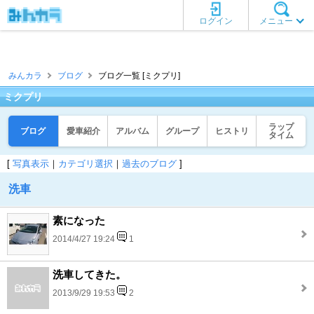
ログイン
メニュー
みんカラ
ブログ
ブログ一覧 [ミクプリ]
ミクプリ
ラップ
ブログ
愛車紹介
アルバム
グループ
ヒストリ
タイム
[
写真表示
｜
カテゴリ選択
｜
過去のブログ
]
洗車
素になった
2014/4/27 19:24
1
洗車してきた。
2013/9/29 19:53
2