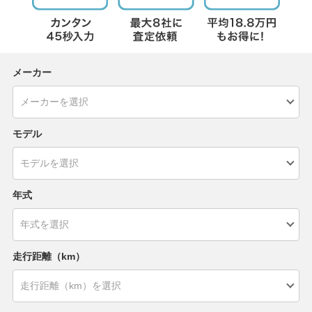
メーカー
モデル
年式
走行距離（km）