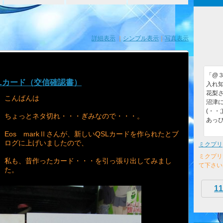
詳細表示
｜
シンプル表示
｜
写真表示
「@３９
Lカード（交信確認書）
入れ知
花梨さ
こんばんは
沼津
(・・;
ちょっとネタ切れ・・・ぎみなので・・・。
あっぴ
Eos markⅡさんが、新しいQSLカードを作られたとブ
ログに上げいましたので、
ミクプリ
ミクプリ
私も、昔作ったカード・・・を引っ張り出してみまし
て下さい
た。
11