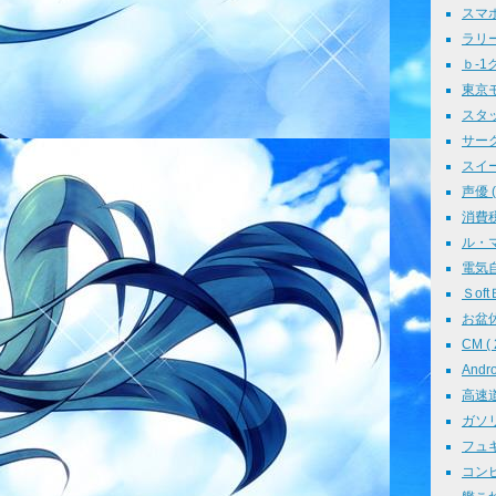
スマホ 
ラリー 
ｂ-1グ
東京モ
スタッ
サークル
スイーツ
声優 ( 
消費税 
ル・マン
電気自動
ＳoftＢ
お盆休み
CM ( 
Andr
高速道路
ガソリン
フュギュ
コンピ