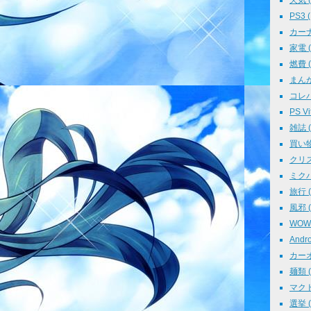
天気 ( 
PS3 (
カーナビ
家電 ( 
燃費 ( 
まんが 
コレパ→
PS Vit
雑誌 ( 
買い物 
クリスマ
ミクパ 
旅行 ( 
風邪 ( 
WOWO
Andro
カーオ
麺類 ( 
マクド
選挙 ( 