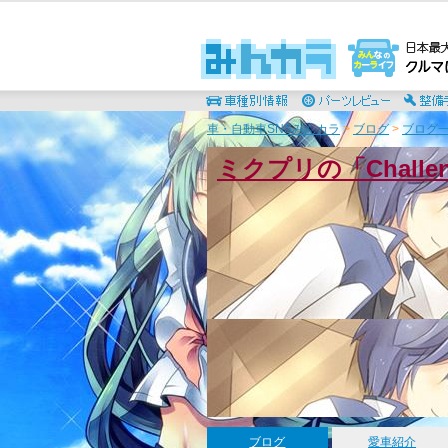
車・自動車SNSみんカラ
>
ブログ
>
ブログ一
ミクプリの「Chall
ブログ
愛車紹介