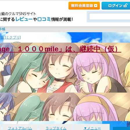
覧 [ミクプリ]
enge １０００mile」は、継続中（仮）
フォトアルバム
ラップタイム
▼メニュー