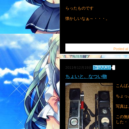
らったものです
懐かしいなぁ～・・・。
Posted at
2011年12月19日
ちょいと、なつい物
こんば
ちょっ
写真は
この無
した・