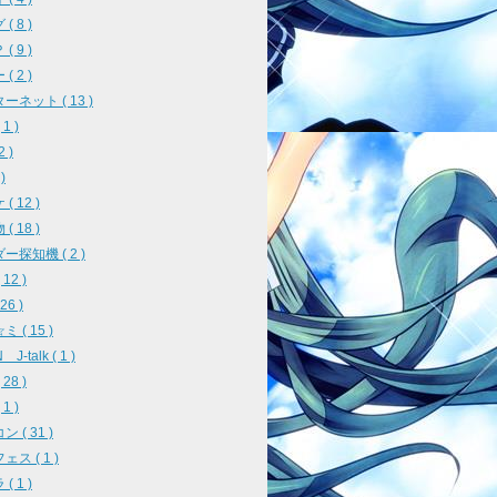
( 8 )
( 9 )
( 2 )
ーネット ( 13 )
1 )
2 )
)
( 12 )
( 18 )
ー探知機 ( 2 )
12 )
26 )
 ( 15 )
J-talk ( 1 )
28 )
1 )
 ( 31 )
ス ( 1 )
( 1 )