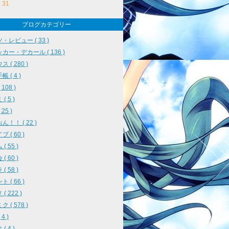
31
ブログカテゴリー
・レビュー ( 33 )
カー・デカール ( 136 )
 ( 280 )
 ( 4 )
108 )
( 5 )
25 )
ん！！ ( 22 )
 ( 60 )
( 55 )
( 60 )
( 58 )
 ( 66 )
( 222 )
 ( 578 )
4 )
( 4 )