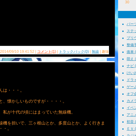
30
パーツ
ステッ
プリウス
整備手帳
 2014/09/10 19:41:52 |
コメント(1)
|
トラックバック(0)
|
無線
| 趣味
痛車 ( 
萌えミ 
ナビ ( 
けいお
ドライブ
ゲーム 
んは・・・。
オフ会 
と、懐かしいものですが・・・・。
カメラ 
イベント
、私が十代の頃にはまっていた無線機。
アニメ 
初音ミク
線機を担いで、三ヶ根山とか、多度山とか、よく行きま
・・。
ＥＶ ( 
ラジオ 