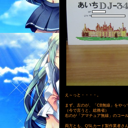
え～っと・・・・。
まず、左のが、「CB無線」をやっ
（今で言うと、総務省）
右のが「アマチュア無線」のコー
両方とも、QSLカード製作業者さ