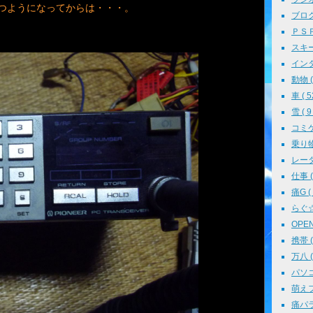
つようになってからは・・・。
ブログ 
ＰＳＰ 
スキー 
インタ
動物 ( 
車 ( 5
雪 ( 9 
コミケ 
乗り物 
レーダ
仕事 ( 
痛G ( 
らぐ☆ミ
OPEN 
携帯 ( 
万八 ( 
パソコン
萌えフェ
痛パラ 