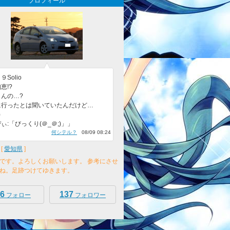
プロフィール
Solio
恵!?
んの…?
に行ったとは聞いていたんだけど…
)
ぃ:「びっくり(＠_＠;)」」
何シテル？
08/09 08:24
[
愛知県
]
です。よろしくお願いします。 参考にさせ
ね。足跡つけてゆきます。
6
137
フォロー
フォロワー