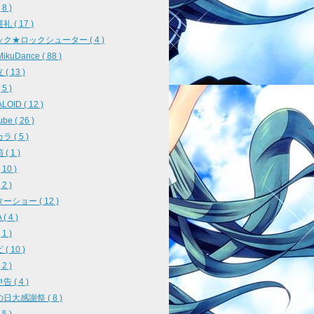
8 )
 ( 17 )
ク★ロックシューター ( 4 )
ikuDance ( 88 )
( 13 )
5 )
OID ( 12 )
be ( 26 )
 ( 5 )
( 1 )
10 )
2 )
ーショー ( 12 )
( 4 )
1 )
( 10 )
2 )
 ( 4 )
日大感謝祭 ( 8 )