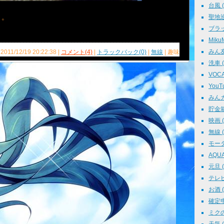
台風 ( 
・。
聖地巡礼
ブラッ
MikuM
みん友 
 2011/12/19 20:22:38 |
コメント(4)
|
トラックバック(0)
|
無線
| 趣味
洗車 ( 
VOCAL
YouTu
みんカラ
貯金箱 
映画 ( 
無線 ( 
モータ
AQUA 
元旦 ( 
テレビ 
お酒 ( 
確定申告
ミクの