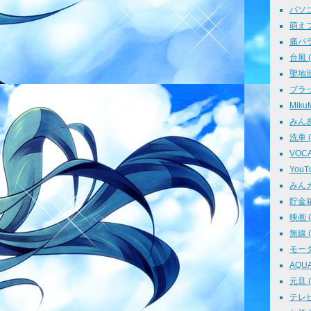
パソコン
萌えフェ
痛パラ 
台風 ( 
聖地巡礼
ブラッ
MikuM
みん友 
洗車 ( 
VOCAL
YouTu
みんカラ
貯金箱 
映画 ( 
無線 ( 
モータ
AQUA 
元旦 ( 
テレビ 