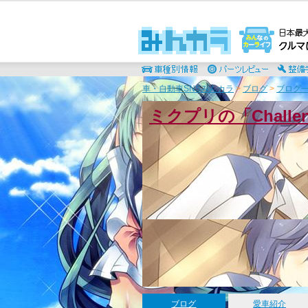
車・自動車SNSみんカラ
>
ブログ
>
ブログ一
ミクプリの「Chall
ブログ
愛車紹介