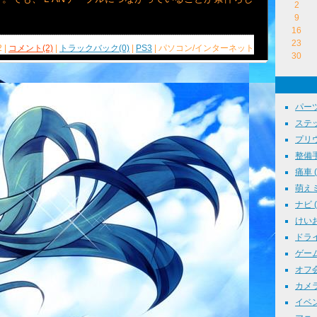
2
9
16
23
2 |
コメント(2)
|
トラックバック(0)
|
PS3
| パソコン/インターネット
30
パーツ
ステッ
プリウス
整備手帳
痛車 ( 
萌えミ 
ナビ ( 
けいお
ドライブ
ゲーム 
オフ会 
カメラ 
イベント