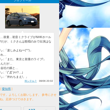
プロフィール
に…鼓童…初音ミクライブがNHKホール
び!だが、ミクさんは歌唱のみで出演はな
。
ぃ:「楽しみよねー(^^)」
それ…
ぃ:「また、東京と鼓童のライブ!」
なんだが…
…会社の娘と…
:「(ﾟДﾟ)ﾊｧ?…」
ぃ:「外れちまえ!」」
何シテル？
08/06 20:02
[
愛知県
]
です。よろしくお願いします。 参考にさせ
ね。足跡つけてゆきます。