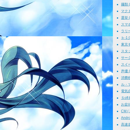
麺類 ( 
マクド
選挙 ( 
スマホ 
ラリー 
ｂ-1グ
東京モ
スタッ
サークル
スイーツ
声優 ( 
消費税 
ル・マン
電気自動
ＳoftＢ
お盆休み
CM ( 
Andr
高速道路