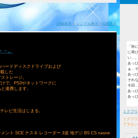
詳細表示
｜
シンプル表示
｜
写真表示
「秋
・・・。
に再
い…
あっぴ
GBのハードディスクドライブおよび
ぁ…
搭載した
あっぴ
アストレージ。
それ
けで、PS3やネットワークに
今回
品と連携します。
あっぴぃ
あっぴ
メテレビ生活はじまる。
ミクプリ
ミクプリ
て下さい
 SCE ナスネ レコーダー 3波 地デジ BS CS nasne