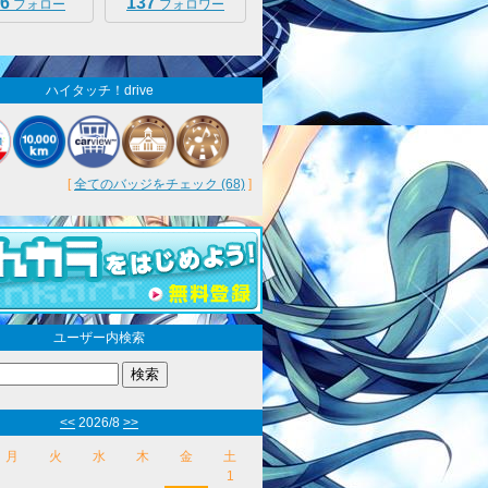
6
137
フォロー
フォロワー
ハイタッチ！drive
[
全てのバッジをチェック (68)
]
ユーザー内検索
<<
2026/8
>>
月
火
水
木
金
土
1