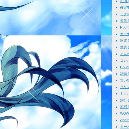
お酒 ( 
確定申告
ミクの
天気 ( 
PS3 (
カーナビ
家電 ( 
燃費 ( 
まんが 
コレパ→
PS Vit
雑誌 ( 
買い物 
クリスマ
ミクパ 
旅行 ( 
風邪 ( 
WOWO
Andro
カーオ