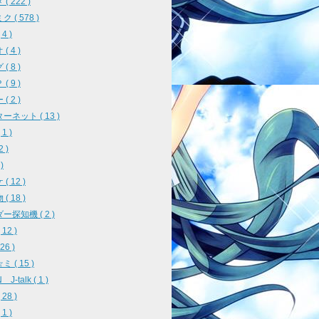
( 222 )
 ( 578 )
4 )
( 4 )
( 8 )
( 9 )
( 2 )
ーネット ( 13 )
1 )
2 )
)
( 12 )
( 18 )
ー探知機 ( 2 )
12 )
26 )
 ( 15 )
J-talk ( 1 )
28 )
1 )