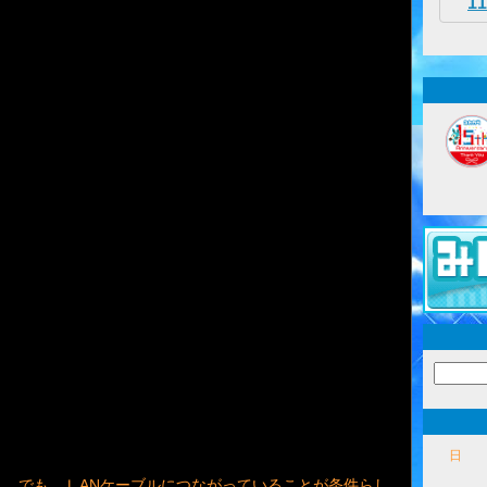
11
日
。でも、ＬANケーブルにつながっていることが条件らし