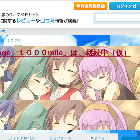
覧 [ミクプリ]
enge １０００mile」は、継続中（仮）
フォトアルバム
ラップタイム
▼メニュー