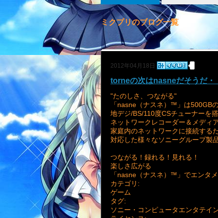
ミクプリのブログ一覧
2012年04月18日
torneの次はnasneだそうだ
"たのしさ、つながる"
「nasne（ナスネ）™」は500
地デジ/BS/110度CSチューナーを
ネットワークレコーダー＆メディ
家庭内のネットワークに接続するだ
対応した様々なソニーグループ製
つながる！録れる！見れる！
楽しさ広がる
「nasne（ナスネ）™」でエンタ
カテゴリ:
ゲーム
タグ:
ソニー・コンピュータエンタテインメント