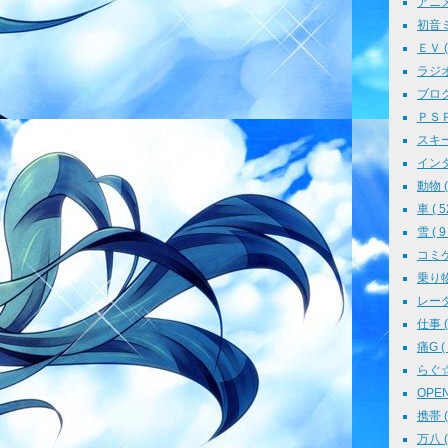
アニメ 
初音ミク
ＥＶ ( 
ラジオ 
ブログ 
ＰＳＰ 
スキー 
インタ
動物 ( 
車 ( 5
雪 ( 9 
コミケ 
乗り物 
レーダ
仕事 ( 
痛G ( 
らぐ☆ミ
OPEN 
携帯 ( 
万八 ( 