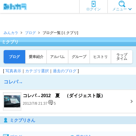
ログイン
メニュー
みんカラ
ブログ
ブログ一覧 [ミクプリ]
ミクプリ
ラップ
ブログ
愛車紹介
アルバム
グループ
ヒストリ
タイム
[
写真表示
｜
カテゴリ選択
｜
過去のブログ
]
コレパ→
コレパ→2012 夏 （ダイジェスト版）
2012/7/8 21:37
5
ミクプリさん