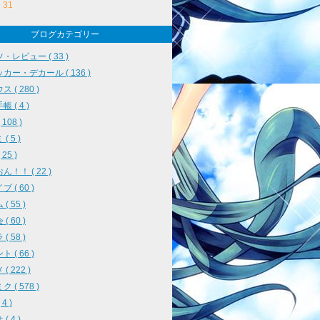
31
ブログカテゴリー
・レビュー ( 33 )
カー・デカール ( 136 )
 ( 280 )
 ( 4 )
108 )
( 5 )
25 )
ん！！ ( 22 )
 ( 60 )
( 55 )
( 60 )
( 58 )
 ( 66 )
( 222 )
 ( 578 )
4 )
( 4 )