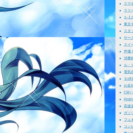
スマホ 
ラリー 
ｂ-1グ
東京モ
スタッ
サークル
スイーツ
声優 ( 
消費税 
ル・マン
電気自動
ＳoftＢ
お盆休み
CM ( 
Andr
高速道路
ガソリン
フュギュ
コンピ