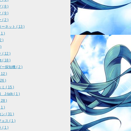
( 8 )
( 9 )
( 2 )
ーネット ( 13 )
1 )
2 )
)
( 12 )
( 18 )
ー探知機 ( 2 )
12 )
26 )
 ( 15 )
J-talk ( 1 )
28 )
1 )
 ( 31 )
ス ( 1 )
( 1 )