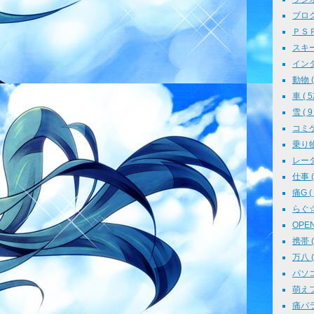
ブログ 
ＰＳＰ 
スキー 
インタ
動物 ( 
車 ( 5
雪 ( 9 
コミケ 
乗り物 
レーダ
仕事 ( 
痛G ( 
らぐ☆ミ
OPEN 
携帯 ( 
万八 ( 
パソコン
萌えフェ
痛パラ 