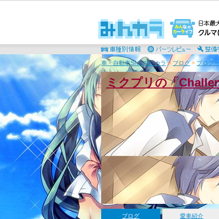
車・自動車SNSみんカラ
>
ブログ
>
ブログ一
ミクプリの「Chall
ブログ
愛車紹介