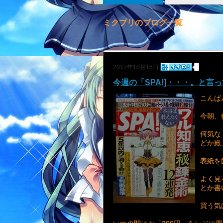
ミクプリのブログ一覧
2012年10月16日
今週の「SPA!]・・・。と言
こんば
今朝、
何気な
どか殿
表紙を
よく見
とか書
買う気