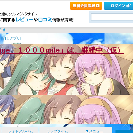
覧 [ミクプリ]
enge １０００mile」は、継続中（仮）
フォトアルバム
ラップタイム
▼メニュー