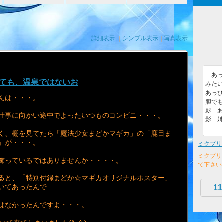
詳細表示
｜
シンプル表示
｜
写真表示
「あ
っても、温泉ではないお
みた
あっぴ
んは・・・。
胆でも
影…あ
仕事に向かい途中でよったいつものコンビニ・・・。
影…姉
く、棚を見てたら「魔法少女まどかマギカ」の「鹿目ま
」が・・・。
ミクプリ
ミクプリ
飾っているではありませんか・・・・。
て下さい
ると、「特別付録まどか☆マギカオリジナルポスター」
いてあったんで
11
はなかったんですよ・・・。