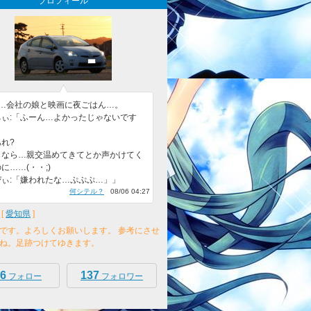
プロフィール
日…会社の娘と映画に夜ごはん…。
ちぃ:「ふーん…よかったじゃないです
」
れ?
もなら…親交温めてきてとか声かけてく
に……(・・;)
ぴぃ:「嫌われたな…ぷぷぷ…」」
何シテル？
08/06 04:27
[
愛知県
]
です。よろしくお願いします。 参考にさせ
ね。足跡つけてゆきます。
6
137
フォロー
フォロワー