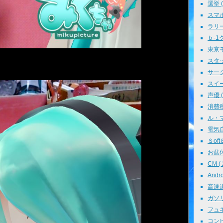
選挙 ( 
スマホ 
ラリー 
ｂ-1グ
東京モ
スタッ
サークル
スイーツ
声優 ( 
消費税 
ル・マン
電気自動
ＳoftＢ
お盆休み
CM ( 
Andr
高速道路
ガソリン
フュギュ
コンピ