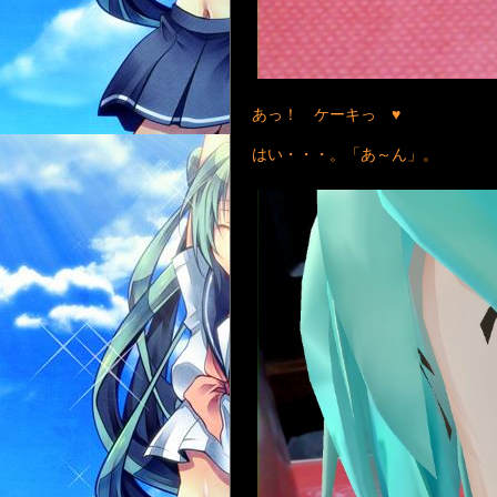
あっ！ ケーキっ ♥
はい・・・。「あ～ん」。