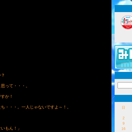
か？
と思って・・・。
ですか！
たち・・・。一人じゃないですよ～！。
日
2
9
ないもん！」
16