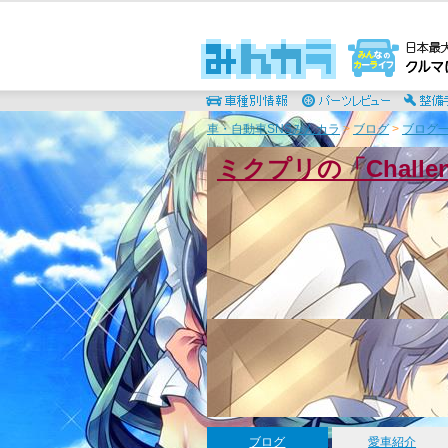
車・自動車SNSみんカラ
>
ブログ
>
ブログ一
ミクプリの「Chall
ブログ
愛車紹介