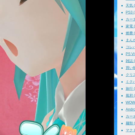
天気 ( 
PS3 (
カーナビ
家電 ( 
燃費 ( 
まんが 
コレパ→
PS Vit
雑誌 ( 
買い物 
クリスマ
ミクパ 
旅行 ( 
風邪 ( 
WOWO
Andro
カーオ
麺類 ( 
マクド