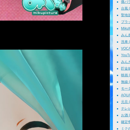
痛パラ 
台風 ( 
聖地巡礼
ブラッ
MikuM
みん友 
洗車 ( 
VOCAL
YouTu
みんカラ
貯金箱 
映画 ( 
無線 ( 
モータ
AQUA 
元旦 ( 
テレビ 
お酒 ( 
確定申告
ミクの