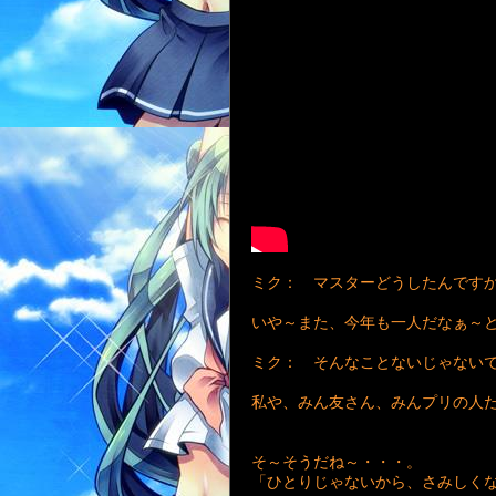
ミク： マスターどうしたんです
いや～また、今年も一人だなぁ～
ミク： そんなことないじゃない
私や、みん友さん、みんプリの人
そ～そうだね～・・・。
「ひとりじゃないから、さみしく