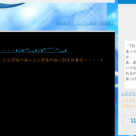
詳細表示
｜
シンプル表示
｜
写真表示
「7
･*:..｡♦♫♦*ﾟ¨ﾟﾟ･*:..｡♦
あっ
か…
シングルベル～シングルベル～ひとりきり～・・・♪
あ…あ
いつ
れるの
あっ
ミクプリ
ミクプリ
て下さい
11