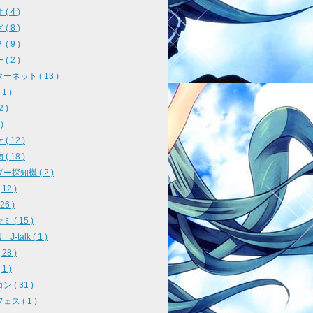
( 4 )
( 8 )
( 9 )
( 2 )
ーネット ( 13 )
1 )
2 )
)
( 12 )
( 18 )
ー探知機 ( 2 )
12 )
26 )
 ( 15 )
J-talk ( 1 )
28 )
1 )
 ( 31 )
ス ( 1 )