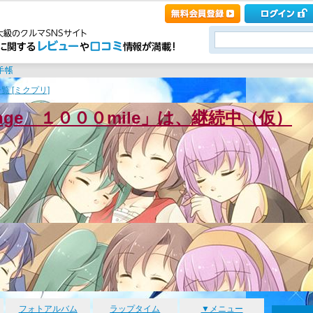
覧 [ミクプリ]
enge １０００mile」は、継続中（仮）
フォトアルバム
ラップタイム
▼メニュー