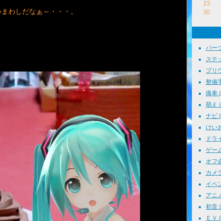
23
いまわしだなぁ～・・・。
30
。
パーツ
ステッ
プリウス
整備手帳
痛車 ( 
萌えミ 
ナビ ( 
けいお
ドライブ
ゲーム 
オフ会 
カメラ 
イベント
アニメ 
初音ミク
ＥＶ ( 