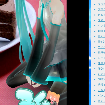
ラジオ 
ブログ 
ＰＳＰ 
スキー 
インタ
動物 ( 
車 ( 5
雪 ( 9 
コミケ 
乗り物 
レーダ
仕事 ( 
痛G ( 
らぐ☆ミ
OPEN 
携帯 ( 
万八 ( 
パソコン
萌えフェ