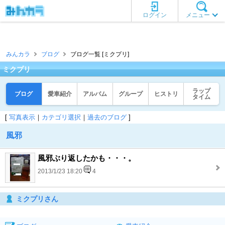
ログイン
メニュー
みんカラ
ブログ
ブログ一覧 [ミクプリ]
ミクプリ
ラップ
ブログ
愛車紹介
アルバム
グループ
ヒストリ
タイム
[
写真表示
｜
カテゴリ選択
｜
過去のブログ
]
風邪
風邪ぶり返したかも・・・。
2013/1/23 18:20
4
ミクプリさん