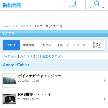
ログイン
メニュー
みんカラ
ブログ
ブログ一覧 [ミクプリ]
ミクプリ
ラップ
ブログ
愛車紹介
アルバム
グループ
ヒストリ
タイム
[
写真表示
｜
カテゴリ選択
｜
過去のブログ
]
AndroidTablet
ボイスナビチャエンジャー
2013/8/14 12:07
NAS機能・・・・？
2013/4/29 08:27