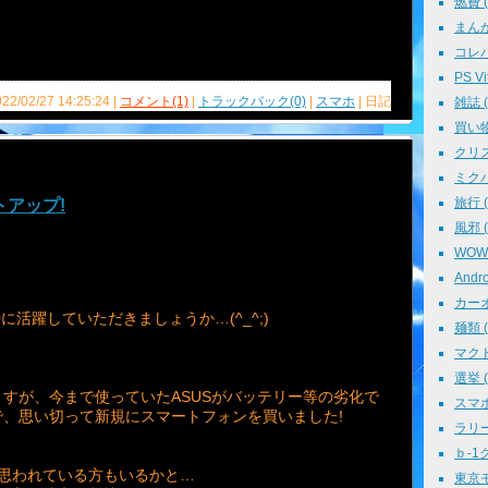
燃費 ( 
まんが 
コレパ→
PS Vit
022/02/27 14:25:24 |
コメント(1)
|
トラックバック(0)
|
スマホ
| 日記
雑誌 ( 
買い物 
クリスマ
ミクパ 
旅行 ( 
ットアップ!
風邪 ( 
WOWO
Andro
カーオ
0に活躍していただきましょうか…(^_^;)
麺類 ( 
マクド
選挙 ( 
すが、今まで使っていたASUSがバッテリー等の劣化で
スマホ 
、思い切って新規にスマートフォンを買いました!
ラリー 
ｂ-1グ
思われている方もいるかと…
東京モ