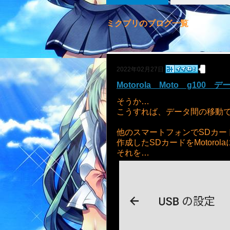
ミクプリのブログ一覧
2022年02月27日
Motorola Moto g100 
そうか…
こうすれば、データ間の移動
他のスマートフォンでSDカー
作成したSDカードをMotorol
それを…