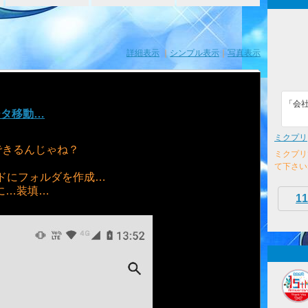
詳細表示
｜
シンプル表示
｜
写真表示
「会
データ移動…
ミクプリ
できるんじゃね？
ミクプリ
て下さい
ドにフォルダを作成…
aに…装填…
11