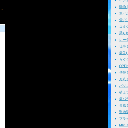
インタ
動物 ( 
」…
車 ( 5
雪 ( 9 
コミケ 
乗り物 
レーダ
仕事 ( 
痛G ( 
らぐ☆ミ
OPEN 
携帯 ( 
万八 ( 
パソコン
萌えフェ
痛パラ 
台風 ( 
聖地巡礼
ブラッ
MikuM