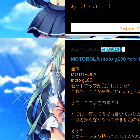
あっぴぃ…(・・;)
Posted at 2
2022年01月23日
MOTOROLA moto g100 セ
無事…
MOTOROLA
moto g100
セットアップが完了しました!
これで、これから多いにmoto g10
さて…ここまでの道のり…
すでに、何してるでも書いておりま
一日と持たなくなって来ましたので
えっ?
スマートフォン持ってたじゃん?と