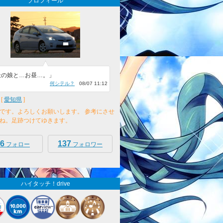
プロフィール
社の娘と…お昼…。」
何シテル？
08/07 11:12
[
愛知県
]
です。よろしくお願いします。 参考にさせ
ね。足跡つけてゆきます。
6
137
フォロー
フォロワー
ハイタッチ！drive