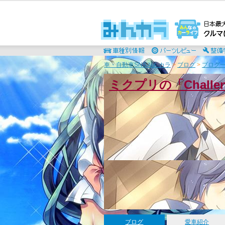
車・自動車SNSみんカラ
>
ブログ
>
ブログ一
ミクプリの「Chall
ブログ
愛車紹介