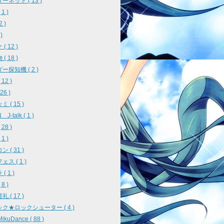
ーネット ( 13 )
1 )
2 )
)
( 12 )
( 18 )
ー探知機 ( 2 )
12 )
26 )
 ( 15 )
J-talk ( 1 )
28 )
1 )
 ( 31 )
ス ( 1 )
( 1 )
8 )
 ( 17 )
ク★ロックシューター ( 4 )
ikuDance ( 88 )