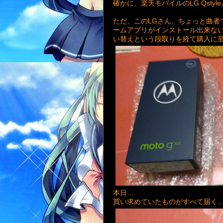
確かに、楽天モバイルのLG Qsty
ただ、このLGさん、ちょっと曲者
ームアプリがインストール出来な
い替えという段取りを経て購入に
本日…
買い求めていたものがすべて届く…(^