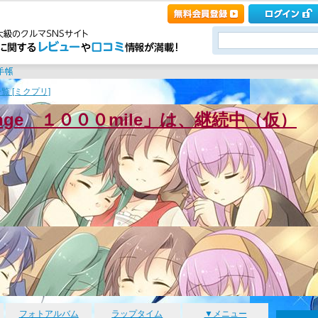
覧 [ミクプリ]
enge １０００mile」は、継続中（仮）
フォトアルバム
ラップタイム
▼メニュー