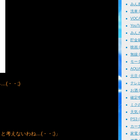
みん友 
洗車 ( 
VOCAL
YouTu
みんカラ
貯金箱 
映画 ( 
無線 ( 
モータ
AQUA 
元旦 ( 
(・・;)
テレビ 
お酒 ( 
確定申告
ミクの
天気 ( 
PS3 (
カーナビ
と考えないわね…(・・;)」
家電 ( 