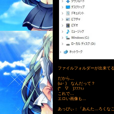
ファイルフォルダーが出来てる…
だから…
(ω･ )ゞなんだって？
(*￣▽￣)ﾌﾌﾌｯ♪
これで…
エロい画像も…
あっぴぃ：「あんた…ろくなこ