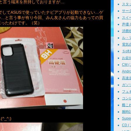
leと言う端末を所持しておりますが…
スタッ
サークル
でしてASUSで使っていたナビアプリが起動できない…ゲ
い…と言う事が有り今回、みん友さんの協力もあっての買
スイーツ
至ったわけです。（笑）
声優 ( 
消費税 
ル・マン
電気自動
ＳoftＢ
お盆休み
CM ( 
Andr
高速道路
ガソリン
フュギュ
コンピ
艦これ 
腕時計 
_^;)
Super
CD ( 