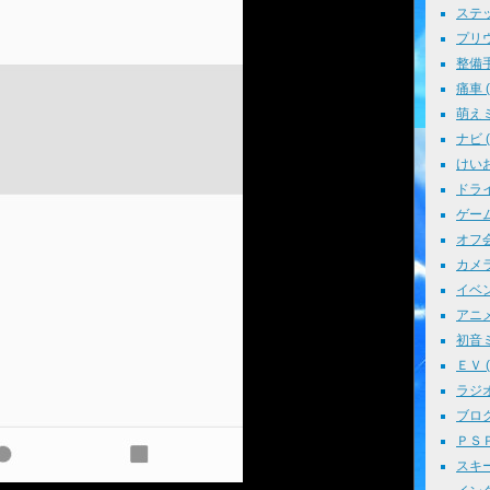
ステッ
プリウス
整備手帳
痛車 ( 
萌えミ 
ナビ ( 
けいお
ドライブ
ゲーム 
オフ会 
カメラ 
イベント
アニメ 
初音ミク
ＥＶ ( 
ラジオ 
ブログ 
ＰＳＰ 
スキー 