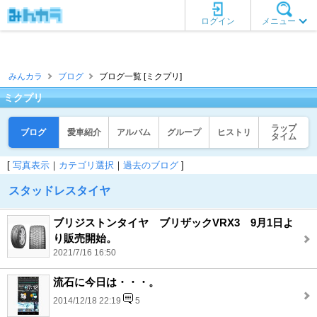
ログイン
メニュー
みんカラ
ブログ
ブログ一覧 [ミクプリ]
ミクプリ
ラップ
ブログ
愛車紹介
アルバム
グループ
ヒストリ
タイム
[
写真表示
｜
カテゴリ選択
｜
過去のブログ
]
スタッドレスタイヤ
ブリジストンタイヤ ブリザックVRX3 9月1日よ
り販売開始。
2021/7/16 16:50
流石に今日は・・・。
2014/12/18 22:19
5