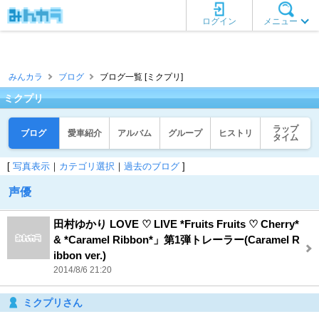
ログイン
メニュー
みんカラ
ブログ
ブログ一覧 [ミクプリ]
ミクプリ
ラップ
ブログ
愛車紹介
アルバム
グループ
ヒストリ
タイム
[
写真表示
｜
カテゴリ選択
｜
過去のブログ
]
声優
田村ゆかり LOVE ♡ LIVE *Fruits Fruits ♡ Cherry*
& *Caramel Ribbon*」第1弾トレーラー(Caramel R
ibbon ver.)
2014/8/6 21:20
ミクプリさん