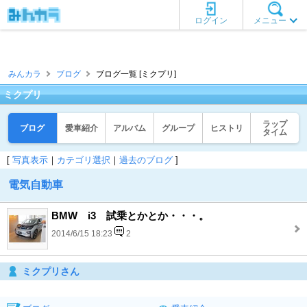
ログイン
メニュー
みんカラ
ブログ
ブログ一覧 [ミクプリ]
ミクプリ
ラップ
ブログ
愛車紹介
アルバム
グループ
ヒストリ
タイム
[
写真表示
｜
カテゴリ選択
｜
過去のブログ
]
電気自動車
BMW i3 試乗とかとか・・・。
2014/6/15 18:23
2
ミクプリさん