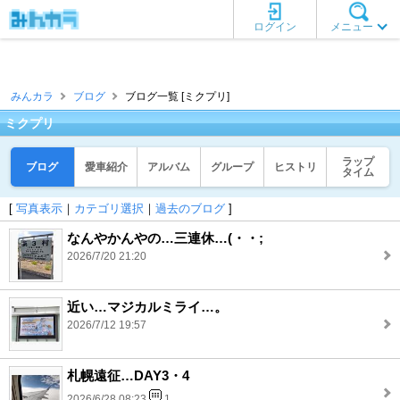
ログイン
メニュー
みんカラ
ブログ
ブログ一覧 [ミクプリ]
ミクプリ
ラップ
ブログ
愛車紹介
アルバム
グループ
ヒストリ
タイム
[
写真表示
｜
カテゴリ選択
｜
過去のブログ
]
なんやかんやの…三連休…(・・;
2026/7/20 21:20
近い…マジカルミライ…。
2026/7/12 19:57
札幌遠征…DAY3・4
2026/6/28 08:23
1