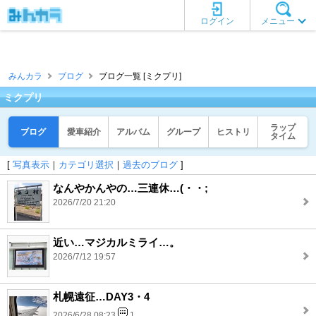
ログイン
メニュー
みんカラ
ブログ
ブログ一覧 [ミクプリ]
ミクプリ
ラップ
ブログ
愛車紹介
アルバム
グループ
ヒストリ
タイム
[
写真表示
｜
カテゴリ選択
｜
過去のブログ
]
なんやかんやの…三連休…(・・;
2026/7/20 21:20
近い…マジカルミライ…。
2026/7/12 19:57
札幌遠征…DAY3・4
2026/6/28 08:23
1