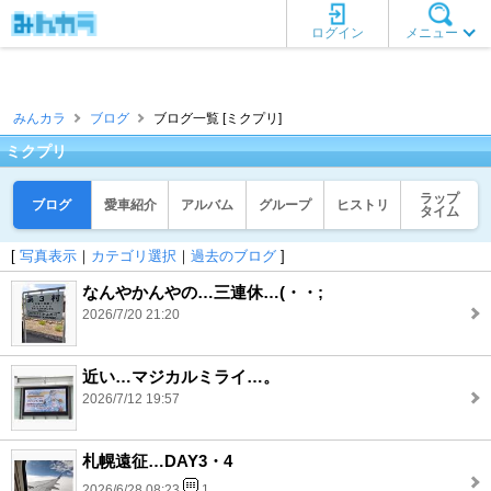
ログイン
メニュー
みんカラ
ブログ
ブログ一覧 [ミクプリ]
ミクプリ
ラップ
ブログ
愛車紹介
アルバム
グループ
ヒストリ
タイム
[
写真表示
｜
カテゴリ選択
｜
過去のブログ
]
なんやかんやの…三連休…(・・;
2026/7/20 21:20
近い…マジカルミライ…。
2026/7/12 19:57
札幌遠征…DAY3・4
2026/6/28 08:23
1