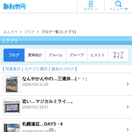
ログイン
メニュー
みんカラ
ブログ
ブログ一覧 [ミクプリ]
ミクプリ
ラップ
ブログ
愛車紹介
アルバム
グループ
ヒストリ
タイム
[
写真表示
｜
カテゴリ選択
｜
過去のブログ
]
なんやかんやの…三連休…(・・;
2026/7/20 21:20
近い…マジカルミライ…。
2026/7/12 19:57
札幌遠征…DAY3・4
2026/6/28 08:23
1