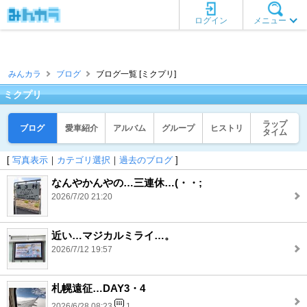
ログイン
メニュー
みんカラ
ブログ
ブログ一覧 [ミクプリ]
ミクプリ
ラップ
ブログ
愛車紹介
アルバム
グループ
ヒストリ
タイム
[
写真表示
｜
カテゴリ選択
｜
過去のブログ
]
なんやかんやの…三連休…(・・;
2026/7/20 21:20
近い…マジカルミライ…。
2026/7/12 19:57
札幌遠征…DAY3・4
2026/6/28 08:23
1