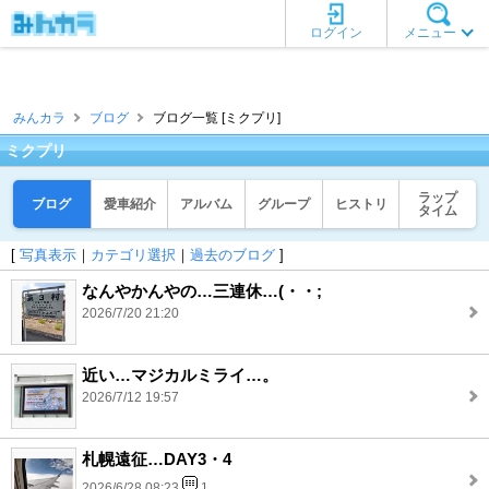
ログイン
メニュー
みんカラ
ブログ
ブログ一覧 [ミクプリ]
ミクプリ
ラップ
ブログ
愛車紹介
アルバム
グループ
ヒストリ
タイム
[
写真表示
｜
カテゴリ選択
｜
過去のブログ
]
なんやかんやの…三連休…(・・;
2026/7/20 21:20
近い…マジカルミライ…。
2026/7/12 19:57
札幌遠征…DAY3・4
2026/6/28 08:23
1