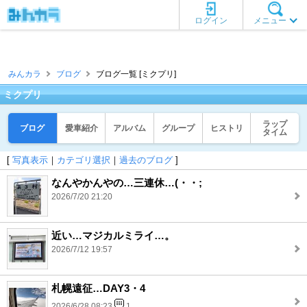
ログイン
メニュー
みんカラ
ブログ
ブログ一覧 [ミクプリ]
ミクプリ
ラップ
ブログ
愛車紹介
アルバム
グループ
ヒストリ
タイム
[
写真表示
｜
カテゴリ選択
｜
過去のブログ
]
なんやかんやの…三連休…(・・;
2026/7/20 21:20
近い…マジカルミライ…。
2026/7/12 19:57
札幌遠征…DAY3・4
2026/6/28 08:23
1