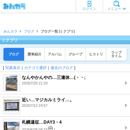
ログイン
メニュー
みんカラ
ブログ
ブログ一覧 [ミクプリ]
ミクプリ
ラップ
ブログ
愛車紹介
アルバム
グループ
ヒストリ
タイム
[
写真表示
｜
カテゴリ選択
｜
過去のブログ
]
なんやかんやの…三連休…(・・;
2026/7/20 21:20
近い…マジカルミライ…。
2026/7/12 19:57
札幌遠征…DAY3・4
2026/6/28 08:23
1