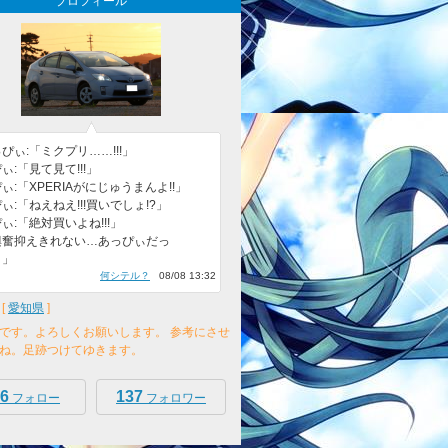
プロフィール
ぴぃ:「ミクプリ……!!!」
ぃ:「見て見て!!!」
ぃ:「XPERIAがにじゅうまんよ!!」
ぃ:「ねえねえ!!!買いでしょ!?」
ぃ:「絶対買いよね!!!」
興奮抑えきれない…あっぴぃだっ
。」
何シテル？
08/08 13:32
[
愛知県
]
です。よろしくお願いします。 参考にさせ
ね。足跡つけてゆきます。
6
137
フォロー
フォロワー