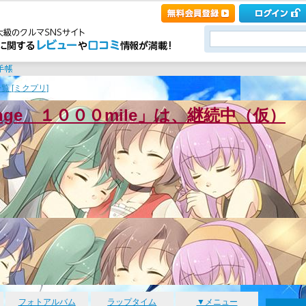
覧 [ミクプリ]
enge １０００mile」は、継続中（仮）
フォトアルバム
ラップタイム
▼メニュー