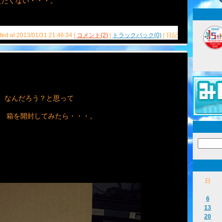
えたくない・・・。
ted at 2013/01/31 21:46:34 |
コメント(2)
|
トラックバック(0)
| 日記
なんだろう？と思って
箱を開封してみたら・・・。
日
6
13
20