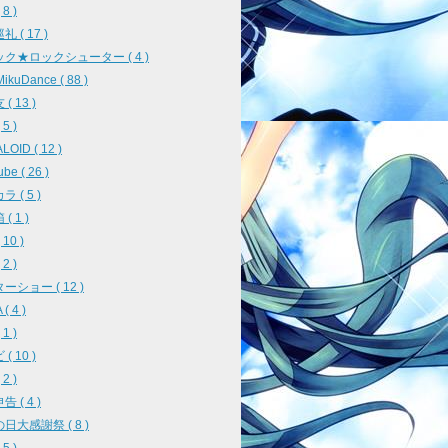
8 )
 ( 17 )
ク★ロックシューター ( 4 )
ikuDance ( 88 )
( 13 )
5 )
OID ( 12 )
be ( 26 )
 ( 5 )
( 1 )
10 )
2 )
ーショー ( 12 )
( 4 )
1 )
( 10 )
2 )
 ( 4 )
日大感謝祭 ( 8 )