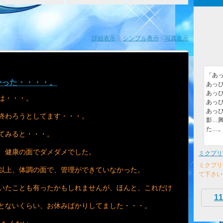
詳細表示
｜
シンプル表示
｜
写真表示
「あっ
かった・・・・。
あっぴ
あっぴ
は・・・。
あっぴ
あっぴ
終わろうとしてます・・・。
影…
た…
てみると・・・。
、健康の面でダメダメでした。
ミクプリ
ミクプリ
以上、体調の面で、管理ができていなかった。
て下さい
いたことも有ったかもしれませんが、ほんと、これだけ
11
とないくらい、お休みばかりしてました・・・。