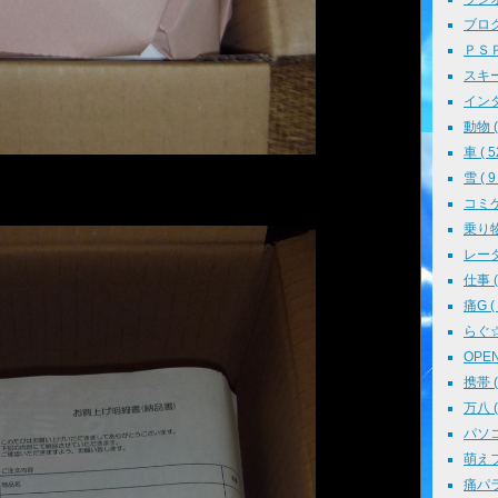
ブログ 
ＰＳＰ 
スキー 
インタ
動物 ( 
車 ( 5
雪 ( 9 
コミケ 
乗り物 
レーダ
仕事 ( 
痛G ( 
らぐ☆ミ
OPEN 
携帯 ( 
万八 ( 
パソコン
萌えフェ
痛パラ 