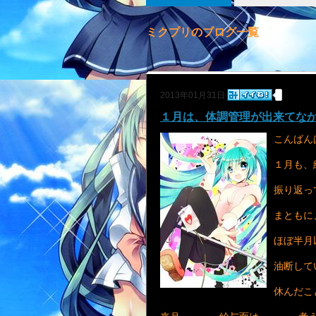
ミクプリのブログ一覧
2013年01月31日
１月は、体調管理が出来てな
こんばん
１月も、
振り返っ
まともに
ほぼ半月
油断して
休んだこ