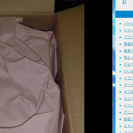
27
パーツ
ステッ
プリウス
整備手帳
痛車 ( 
萌えミ 
ナビ ( 
けいお
ドライブ
ゲーム 
オフ会 
カメラ 
イベント
アニメ 
初音ミク
ＥＶ ( 
ラジオ 