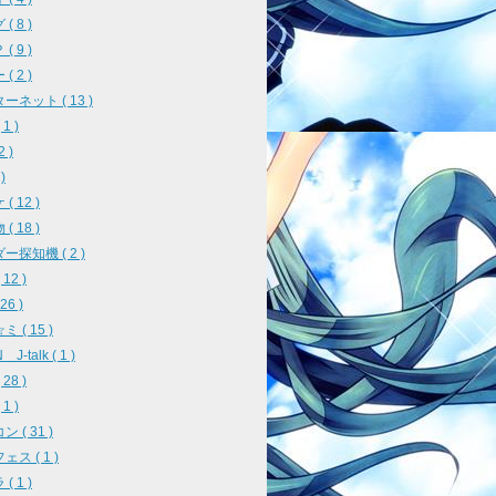
( 8 )
( 9 )
( 2 )
ーネット ( 13 )
1 )
2 )
)
( 12 )
( 18 )
ー探知機 ( 2 )
12 )
26 )
 ( 15 )
J-talk ( 1 )
28 )
1 )
 ( 31 )
ス ( 1 )
( 1 )