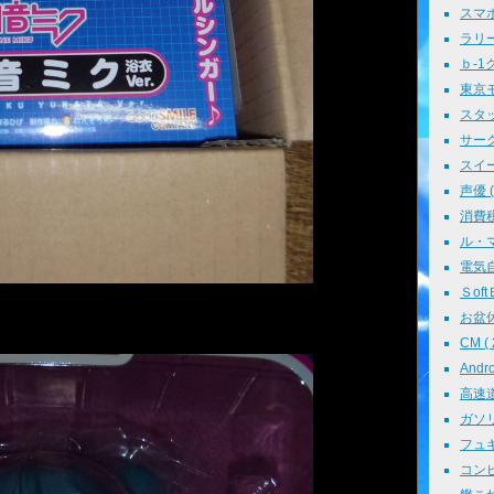
スマホ 
ラリー 
ｂ-1グ
東京モ
スタッ
サークル
スイーツ
声優 ( 
消費税 
ル・マン
電気自動
ＳoftＢ
お盆休み
CM ( 
Andr
高速道路
ガソリン
フュギュ
コンピ