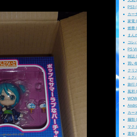
天気 ( 
PS3 (
カーナビ
家電 ( 
燃費 ( 
まんが 
コレパ→
PS Vit
雑誌 ( 
買い物 
クリスマ
ミクパ 
旅行 ( 
風邪 ( 
WOWO
Andro
カーオ
麺類 ( 
マクド
選挙 ( 