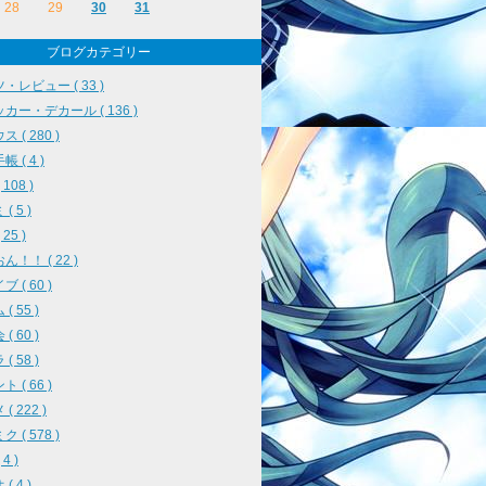
28
29
30
31
ブログカテゴリー
・レビュー ( 33 )
カー・デカール ( 136 )
 ( 280 )
 ( 4 )
108 )
( 5 )
25 )
ん！！ ( 22 )
 ( 60 )
( 55 )
( 60 )
( 58 )
 ( 66 )
( 222 )
 ( 578 )
4 )
( 4 )