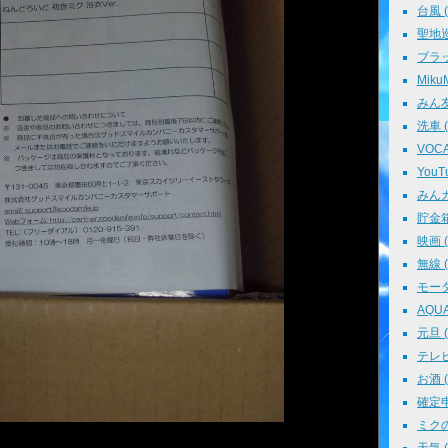
台風 ( 
聖地巡礼
ブラッ
MikuM
みん友 
洗車 ( 
VOCAL
YouTu
みんカラ
貯金箱 
映画 ( 
無線 ( 
モータ
AQUA 
元旦 ( 
テレビ 
お酒 ( 
確定申告
ミクの