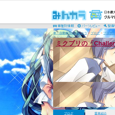
車・自動車SNSみんカラ
>
ブログ
>
ブログ一
ミクプリの「Chall
ブログ
愛車紹介